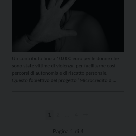
Un contributo fino a 10.000 euro per le donne che
sono state vittime di violenza, per facilitarne così
percorsi di autonomia e di riscatto personale.
Questo l’obiettivo del progetto “Microcredito di
libertà“, promosso dalla Caritas nazionale e dal
Dipartimento delle Pari opportunità: un progetto che
arriva anche in Trentino, dove è coordinato dalla
Caritas diocesana, […]
1
2
…
4
Paginazione
degli
Pagina 1 di 4
articoli