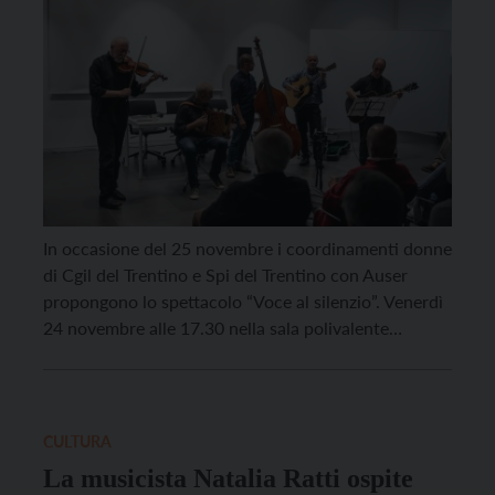
In occasione del 25 novembre i coordinamenti donne
di Cgil del Trentino e Spi del Trentino con Auser
propongono lo spettacolo “Voce al silenzio”. Venerdì
24 novembre alle 17.30 nella sala polivalente
Demattè di Ravina saliranno sul palco musicisti,
cantanti e narratori di Barabàn dando vita ad una
performance che intreccia brani della tradizione
popolare, […]
CULTURA
La musicista Natalia Ratti ospite