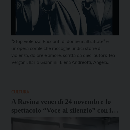
“Stop violenza! Racconti di donne maltrattate” è
un’opera corale che raccoglie undici storie di
violenza, dolore e amore, scritta da dieci autori: Tea
Vergani, Ilario Giannini, Elena Andreotti, Angela
Caputo, Arnalda Bernaschina, Lucia Brunialti, Fede
Rune, Franco Marani, Tatiana Emmer e Telah Lee.
Non è solo una raccolta di racconti, ma un progetto
di scrittura […]
CULTURA
A Ravina venerdì 24 novembre lo
spettacolo “Voce al silenzio” con i
Barabàn