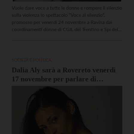
Vuole dare voce a tutte le donne e rompere il silenzio
sulla violenza lo spettacolo “Voce al silenzio“,
promosso per venerdì 24 novembre a Ravina dai
coordinamenti donne di CGIL del Trentino e Spi del
Trentino con Auser in occasione del 25 novembre,
Giornata internazionale per l’eliminazione della
violenza sulle donne. Alle 17,30 nella sala […]
SOCIETÀ E POLITICA
Dalia Aly sarà a Rovereto venerdì
17 novembre per parlare di
“revenge porn”