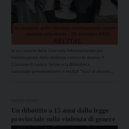
In occasione della Giornata internazionale per
l’eliminazione della violenza contro le donne, il
Comune di Levico Terme e la Biblioteca
comunale presenteranno il recital “Voci di donne.
Donne musiciste che hanno contribuito alla bellezza
del mondo“, martedì 25 novembre alle 20.30 presso
la Sala consiliare del Comune di Levico Terme, in via
Marconi, 6. Un’iniziativa dedicata alla […]
PRIMO PIANO
Un dibattito a 15 anni dalla legge
provinciale sulla violenza di genere