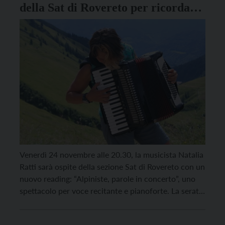
della Sat di Rovereto per ricordare
le grandi alpiniste
Venerdì 24 novembre alle 20.30, la musicista Natalia
Ratti sarà ospite della sezione Sat di Rovereto con un
nuovo reading: “Alpiniste, parole in concerto”, uno
spettacolo per voce recitante e pianoforte. La serata
è dedicata alle alpiniste Wanda Rutkiewicz,
Catherine Destivelle, Alison Hargreaves, Nives Meroi