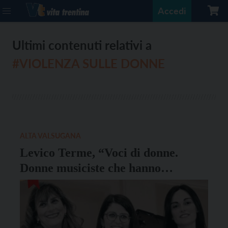
Accedi
Ultimi contenuti relativi a
#VIOLENZA SULLE DONNE
ALTA VALSUGANA
Levico Terme, “Voci di donne.
Donne musiciste che hanno
contribuito alla bellezza del
mondo” martedì 25 novembre