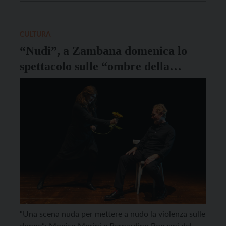
conduttore dell’evento è stata la forte collaborazione
della comunità universitaria e in modo particolare
della componente […]
CULTURA
“Nudi”, a Zambana domenica lo
spettacolo sulle “ombre della
violenza sulle donne”
“Una scena nuda per mettere a nudo la violenza sulle
donne”: Monica Morini e Bernardino Bonzani del