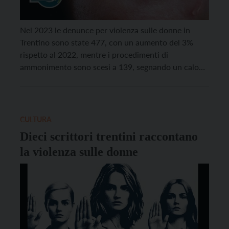
Nel 2023 le denunce per violenza sulle donne in
Trentino sono state 477, con un aumento del 3%
rispetto al 2022, mentre i procedimenti di
ammonimento sono scesi a 139, segnando un calo
del 27,6%. Complessivamente, il totale di denunce e
ammonimenti è stato di 616, in leggera flessione
(-6%) rispetto all’anno precedente. La flessione […]
CULTURA
Dieci scrittori trentini raccontano
la violenza sulle donne