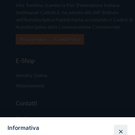
Vita Trentina, tramite la Fisc (Federazione Italiana
Settimanali Cattolici), ha aderito allo IAP (Istituto
dell'Autodisciplina Pubblicitaria) accettando il Codice di
Autodisciplina della Comunicazione Commerciale
Privacy Policy
Cookie Policy
E-Shop
Vendita Online
Abbonamenti
Contatti
Chi Siamo
Informativa
Redazione