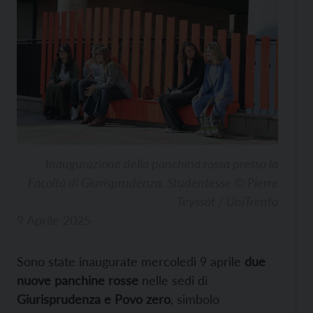
Inaugurazione della panchina rossa presso la
Facoltà di Giurisprudenza. Studentesse © Pierre
Teyssot / UniTrento
9 Aprile 2025
Sono state inaugurate mercoledì 9 aprile
due
nuove panchine rosse
nelle sedi di
Giurisprudenza e Povo zero
, simbolo