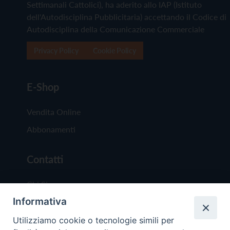
Settimanali Cattolici), ha aderito allo IAP (Istituto
dell'Autodisciplina Pubblicitaria) accettando il Codice di
Autodisciplina della Comunicazione Commerciale
Privacy Policy
Cookie Policy
E-Shop
Vendita Online
Abbonamenti
Contatti
Chi Siamo
Informativa
Redazione
Scrivici
Utilizziamo cookie o tecnologie simili per