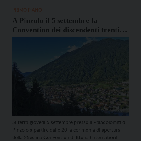
Non è solo una raccolta di racconti, ma un progetto
di scrittura […]
PRIMO PIANO
A Pinzolo il 5 settembre la
Convention dei discendenti trentini
emigrati in America
Si terrà giovedì 5 settembre presso il Paladolomiti di
Pinzolo a partire dalle 20 la cerimonia di apertura
della 25esima Convention di Ittona (Internationl