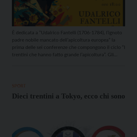
È dedicata a “Udalrico Fantelli (1706-1784), l’ignoto
padre nobile mancato dell’apicoltura europea” la
prima delle sei conferenze che compongono il ciclo “I
trentini che hanno fatto grande l’apicoltura”. Gli
appuntamenti faranno conoscere o approfondire
l’opera degli studiosi trentini che hanno contribuito
significativamente – con studi e scritti – allo sviluppo
dell’apicoltura. Il primo appuntamento, dedicato […]
SPORT
Dieci trentini a Tokyo, ecco chi sono