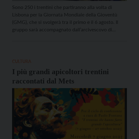
Sono 250 i trentini che partiranno alla volta di
Lisbona per la Giornata Mondiale della Gioventù
(GMG), che si svolgerà tra il primo e il 6 agosto. Il
gruppo sarà accompagnato dall’arcivescovo di
Trento, Lauro Tisi. Nel frattempo, sul canale Youtube
della GMG di Lisbona vengono presentate di
settimana in settimana alcune “pillole” della GMG,
[…]
CULTURA
I più grandi apicoltori trentini
raccontati dal Mets