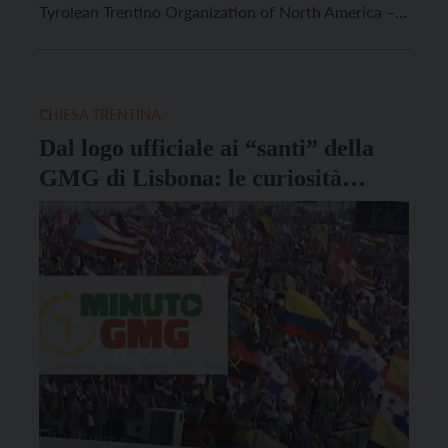
Tyrolean Trentino Organization of North America –
Organizzazione internazionale dei trentini tirolesi
del Nord America), la seconda, dopo quella del 2002
a Trento, organizzata in Italia. Si tratta dell’incontro
biennale tra emigranti, figli, nipoti e pronipoti […]
CHIESA TRENTINA
Dal logo ufficiale ai “santi” della
GMG di Lisbona: le curiosità
svelate da “Minuto GMG”