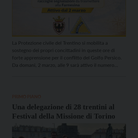
La Protezione civile del Trentino si mobilita a
sostegno dei propri concittadini in queste ore di
forte apprensione per il conflitto del Golfo Persico.
Da domani, 2 marzo, alle 9 sarà attivo il numero
verde 800867388 per eventuali segnalazioni e
richieste di supporto riguardanti cittadini trentini
presenti nei Paesi del Golfo. L’iniziativa, promossa
dalla Provincia […]
PRIMO PIANO
Una delegazione di 28 trentini al
Festival della Missione di Torino