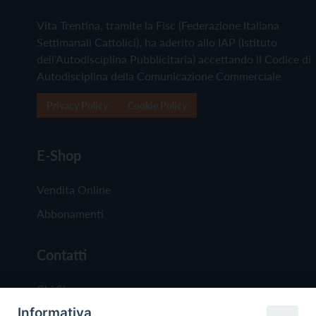
Vita Trentina, tramite la Fisc (Federazione Italiana
Settimanali Cattolici), ha aderito allo IAP (Istituto
dell'Autodisciplina Pubblicitaria) accettando il Codice di
Autodisciplina della Comunicazione Commerciale
Privacy Policy
Cookie Policy
E-Shop
Vendita Online
Abbonamenti
Contatti
Chi Siamo
Informativa
Redazione