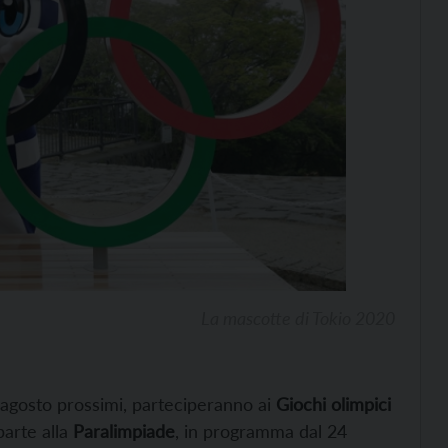
La mascotte di Tokio 2020
’8 agosto prossimi, parteciperanno ai
Giochi olimpici
parte alla
Paralimpiade
, in programma dal 24