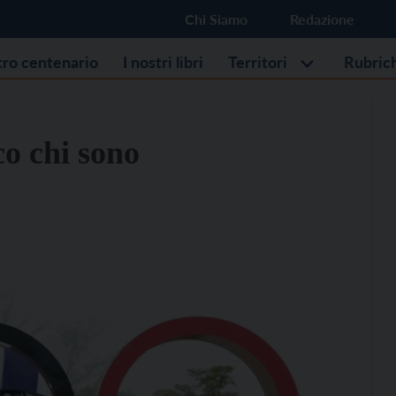
Chi Siamo
Redazione
stro centenario
I nostri libri
Territori
Rubric
co chi sono