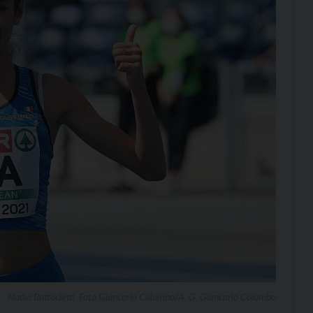
Nadia Battocletti. Foto Giancarlo Colombo/A. G. Giancarlo Colombo