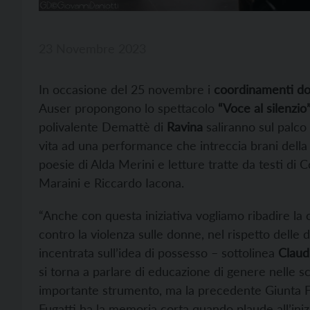
23 Novembre 2023
In occasione del 25 novembre i
coordinamenti don
Auser propongono lo spettacolo
“Voce al silenzio
polivalente Demattè di
Ravina
saliranno sul palco 
vita ad una performance che intreccia brani della
poesie di Alda Merini e letture tratte da testi di
Maraini e Riccardo Iacona.
“Anche con questa iniziativa vogliamo ribadire la 
contro la violenza sulle donne, nel rispetto delle
incentrata sull’idea di possesso – sottolinea
Claud
si torna a parlare di educazione di genere nelle s
importante strumento, ma la precedente Giunta Fug
Fugatti ha la memoria corta quando plaude all’inizia