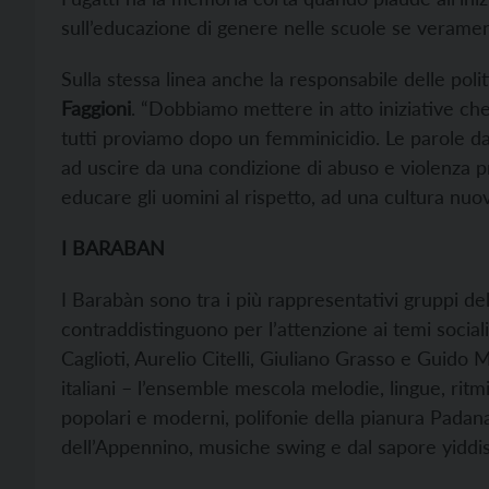
sull’educazione di genere nelle scuole se veramen
Sulla stessa linea anche la responsabile delle polit
Faggioni
. “Dobbiamo mettere in atto iniziative ch
tutti proviamo dopo un femminicidio. Le parole d
ad uscire da una condizione di abuso e violenza pr
educare gli uomini al rispetto, ad una cultura nuova
I BARABAN
I Barabàn sono tra i più rappresentativi gruppi de
contraddistinguono per l’attenzione ai temi social
Caglioti, Aurelio Citelli, Giuliano Grasso e Guido Mo
italiani – l’ensemble mescola melodie, lingue, ritmi
popolari e moderni, polifonie della pianura Padana
dell’Appennino, musiche swing e dal sapore yiddis