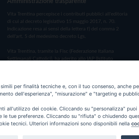
Amministrazione trasparente
Vita Trentina percepisce i contributi pubblici all'editoria
di cui al decreto legislativo 15 maggio 2017, n. 70.
Indicazione resa ai sensi della lettera f) del comma 2
dell'art. 5 del medesimo decreto Lgs.
Vita Trentina, tramite la Fisc (Federazione Italiana
Settimanali Cattolici), ha aderito allo IAP (Istituto
dell'Autodisciplina Pubblicitaria) accettando il Codice di
Autodisciplina della Comunicazione Commerciale
imili per finalità tecniche e, con il tuo consenso, anche per 
Privacy Policy
Cookie Policy
amento dell'esperienza", "misurazione" e "targeting e pubbli
i all'utilizzo dei cookie. Cliccando su "personalizza" puoi
 Trentina Editrice
re le tue preferenze. Cliccando su "rifiuta" o chiudendo que
okie tecnici. Ulteriori informazioni sono disponibili nella
coo