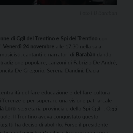
Foto FB Baraban
ne di Cgil del Trentino e Spi del Trentino
con
”
.
Venerdì 24 novembre
alle 17.30 nella sala
musicisti, cantanti e narratori di
Barabàn
dando
 tradizione popolare, canzoni di Fabrizio De André,
 Concita De Gregorio, Serena Dandini, Dacia
centralità del fare educazione e del fare cultura
 differenze e per superare una visione patriarcale
ia Loro
, segretaria provinciale dello Spi Cgil -. Oggi
cuole. Il Trentino aveva conquistato questo
atti ha deciso di abolirlo. Forse il presidente
tiva del ministro Valditara. Si ripristino i corsi