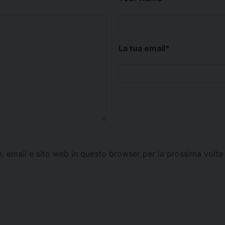
La tua email
*
e, email e sito web in questo browser per la prossima vol