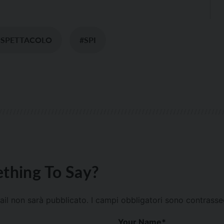
#SPETTACOLO
#SPI
thing To Say?
mail non sarà pubblicato.
I campi obbligatori sono contrass
Your Name
*