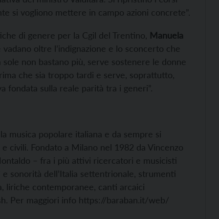
te si vogliono mettere in campo azioni concrete”.
iche di genere per la Cgil del Trentino,
Manuela
e vadano oltre l’indignazione e lo sconcerto che
a sole non bastano più, serve sostenere le donne
ima che sia troppo tardi e serve, soprattutto,
 fondata sulla reale parità tra i generi”.
lla musica popolare italiana e da sempre si
i e civili. Fondato a Milano nel 1982 da Vincenzo
ntaldo – fra i più attivi ricercatori e musicisti
 e sonorità dell’Italia settentrionale, strumenti
, liriche contemporanee, canti arcaici
h. Per maggiori info https://baraban.it/web/