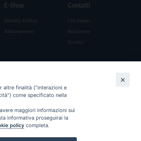
E-Shop
Contatti
Vendita Online
Chi Siamo
Abbonamenti
Redazione
Scrivici
altre finalità ("interazioni e
cità") come specificato nella
 avere maggiori informazioni sui
sta informativa proseguirai la
kie policy
completa.
Torna all'inizio