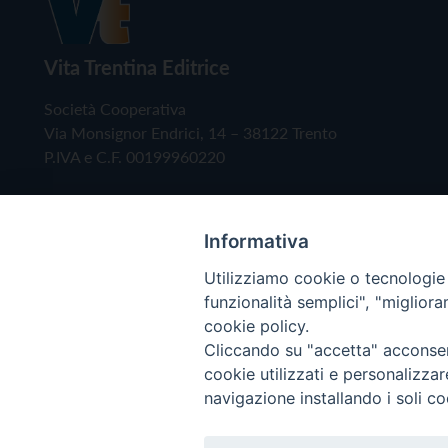
Vita Trentina Editrice
Società Cooperativa
Via Monsignor Endrici, 14 – 38122 Trento
P.IVA e C.F. 00199960220
Informativa
Utilizziamo cookie o tecnologie s
funzionalità semplici", "miglior
cookie policy.
Cliccando su "accetta" acconsent
Copyright © 2019 - Tutti i diritti riservati - Vita
cookie utilizzati e personalizza
navigazione installando i soli co
Privacy Policy