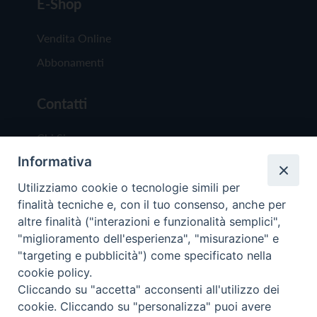
E-Shop
Vendita Online
Abbonamenti
Contatti
Chi Siamo
Informativa
Redazione
Scrivici
Utilizziamo cookie o tecnologie simili per
finalità tecniche e, con il tuo consenso, anche per
altre finalità ("interazioni e funzionalità semplici",
"miglioramento dell'esperienza", "misurazione" e
"targeting e pubblicità") come specificato nella
cookie policy.
Copyright © 2019 - Tutti i diritti riservati - Vit
Cliccando su "accetta" acconsenti all'utilizzo dei
Trentina Editrice
cookie. Cliccando su "personalizza" puoi avere