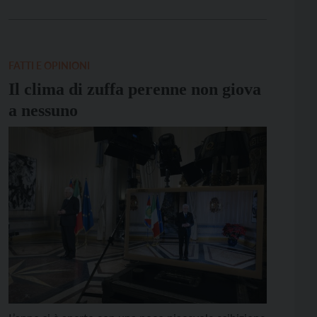
vertici africani ed europei per dare corpo al
cosiddetto piano Mattei. Alla seconda le solite
baruffe sui posti da spartirsi (al […]
FATTI E OPINIONI
Il clima di zuffa perenne non giova
a nessuno