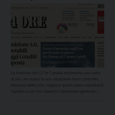
La riunione del G7 in Canada testimonia una volta
di più che siamo in una situazione fuori controllo.
Nessuna delle crisi, neppure quelle meno impattanti
rispetto a ciò che calamita l’attenzione generale,
viene messa sotto controllo, anzi neppure si tenta di
farlo: basta guardare alla situazione dell’Africa con i
molti problemi che la attraversano a […]