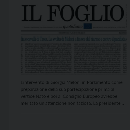
L’intervento di Giorgia Meloni in Parlamento come
preparazione della sua partecipazione prima al
vertice Nato e poi al Consiglio Europeo avrebbe
meritato un’attenzione non faziosa. La presidente
del Consiglio è apparsa consapevole, pur senza dirlo
esplicitamente, perché non lo consentono le regole
della politica, che il nostro Paese è di fronte ad una