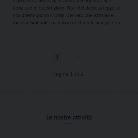
Con la votazione alla Camera dei deputati si è
concluso in questi giorni l’iter del decreto legge sul
cosiddetto piano Mattei, decreto che istituisce i
meccanismi politico-burocratici per la sua gestione.
Il piano Mattei è fino ad oggi un oggetto piuttosto
misterioso sia nei contenuti che nelle vere e proprie
finalità. A chiarirlo, forse, ci […]
1
2
Paginazione
degli
Pagina 1 di 2
articoli
Le nostre attività