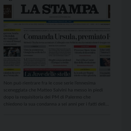
Non può rientrare fra le cose serie l’ennesima
sceneggiata che Matteo Salvini ha messo in piedi
dopo la requisitoria dei PM di Palermo che
chiedono la sua condanna a sei anni per i fatti della
Open Arms. Sebbene l’intervento della procura non
sia un capolavoro di sapienza giuridica, farlo
passare per un attacco della magistratura a […]