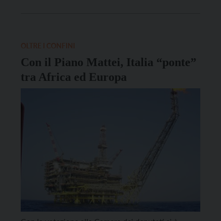
del paese sono ben altri. È così, ma chiacchiericcio e
problemi a volte si intersecano e si ibridano più […]
OLTRE I CONFINI
Con il Piano Mattei, Italia “ponte”
tra Africa ed Europa