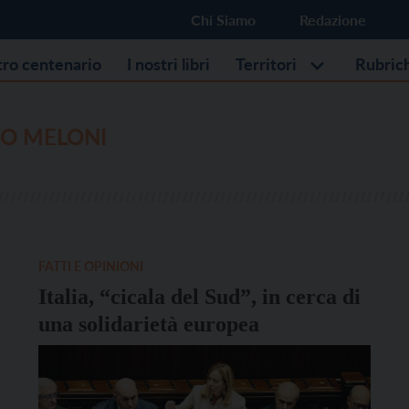
Chi Siamo
Redazione
stro centenario
I nostri libri
Territori
Rubric
O MELONI
FATTI E OPINIONI
Italia, “cicala del Sud”, in cerca di
una solidarietà europea