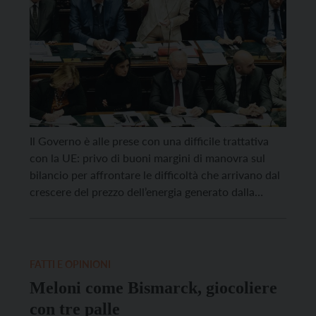
Il Governo è alle prese con una difficile trattativa
con la UE: privo di buoni margini di manovra sul
bilancio per affrontare le difficoltà che arrivano dal
crescere del prezzo dell’energia generato dalla
guerra in Iran, si rivolge a Bruxelles per chiedere che
si intervenga sui vincoli comunitari. La domanda al
momento è quanto sia […]
FATTI E OPINIONI
Meloni come Bismarck, giocoliere
con tre palle