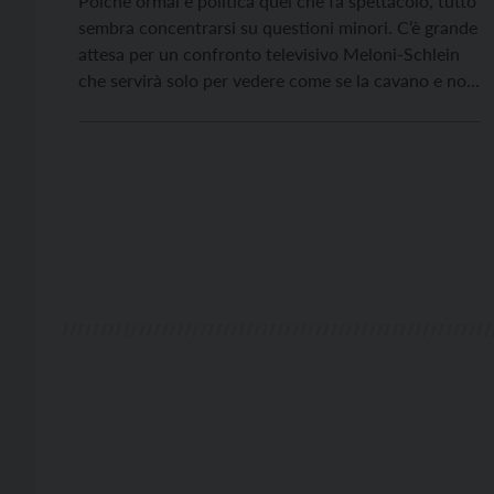
Poiché ormai è politica quel che fa spettacolo, tutto
sembra concentrarsi su questioni minori. C’è grande
attesa per un confronto televisivo Meloni-Schlein
che servirà solo per vedere come se la cavano e non
avrà alcuna altra ricaduta (neppure elettorale:
questo genere di competizioni serve solo a
confermare nella fede i rispettivi sostenitori che
avevano già […]