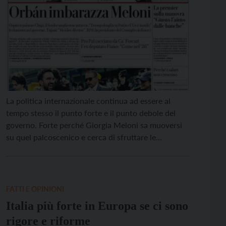
La politica internazionale continua ad essere al
tempo stesso il punto forte e il punto debole del
governo. Forte perché Giorgia Meloni sa muoversi
su quel palcoscenico e cerca di sfruttare le
incrinature presenti offrendosi sia come amica di
Trump (a cui fa comodo accreditare questa
immagine), sia come partecipe dello sforzo comune
europeo per […]
FATTI E OPINIONI
Italia più forte in Europa se ci sono
rigore e riforme