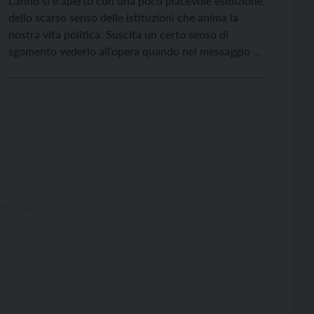
L’anno si è aperto con una poco piacevole esibizione
dello scarso senso delle istituzioni che anima la
nostra vita politica. Suscita un certo senso di
sgomento vederlo all’opera quando nel messaggio di
fine d’anno il presidente Mattarella, dopo aver
richiamato la complessità della situazione
internazionale ed interna, ha richiamato tutti al
dovere di cercare l’unità […]