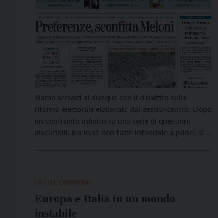
Siamo arrivati al dunque con il dibattito sulla
riforma elettorale elaborata dal destra-centro. Dopo
un confronto infinito su una serie di questioni
discutibili, ma in sé non tutte infondate a priori, si è
giunti al nodo di dare un po’ di potere decisionale
agli elettori introducendo le preferenze. E qui è
davvero cascato l’asino, perché volendo […]
FATTI E OPINIONI
Europa e Italia in un mondo
instabile