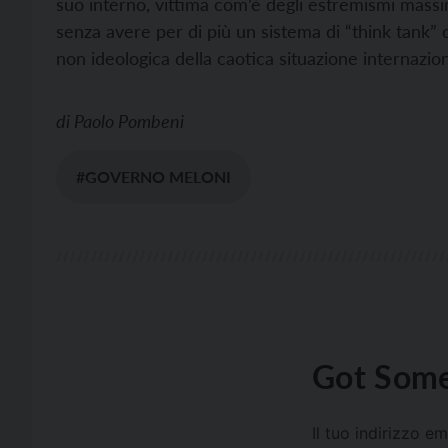
suo interno, vittima com’è degli estremismi mass
senza avere per di più un sistema di “think tank” c
non ideologica della caotica situazione internazion
di
Paolo Pombeni
#GOVERNO MELONI
Got Some
Il tuo indirizzo e