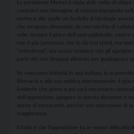
La presidente Meloni è stata abile nello sfruttare 
costruirsi una immagine di statista impegnata nell
mettersi alle spalle un fardello di ideologie avven
che vengono alimentate da una cerchia di collabor
voler tentare il gioco dell’asso pigliatutto: esser
non è più (ammesso che lo sia mai stato), europeis
“volonterosi”, ma senza rompere con gli sgangherat
parte del non (troppo) allineato per guadagnare qu
Se volessimo buttarla in una battuta, le si potreb
Bismarck e alla sua politica internazionale: il gioc
Evidente che prima o poi sarà necessario razional
dell’opposizione spingere in questa direzione e no
anche di tornaconto, perché una operazione di que
maggioranza.
Il fatto è che l’opposizione ha le stesse difficoltà