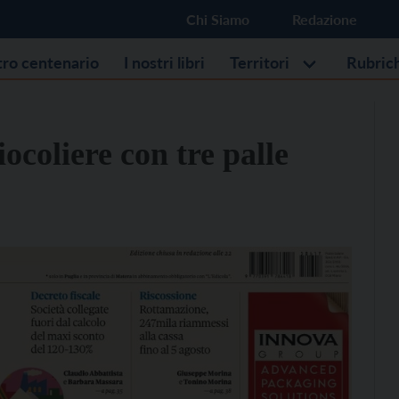
Chi Siamo
Redazione
stro centenario
I nostri libri
Territori
Rubric
coliere con tre palle