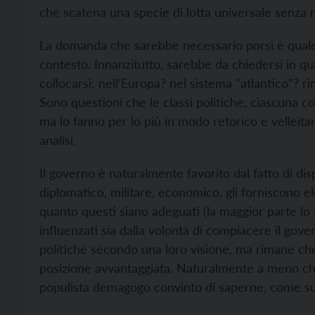
che scatena una specie di lotta universale senza r
La domanda che sarebbe necessario porsi è quale po
contesto. Innanzitutto, sarebbe da chiedersi in q
collocarsi: nell’Europa? nel sistema “atlantico”? 
Sono questioni che le classi politiche, ciascuna co
ma lo fanno per lo più in modo retorico e velleitari
analisi.
Il governo è naturalmente favorito dal fatto di disp
diplomatico, militare, economico, gli forniscono e
quanto questi siano adeguati (la maggior parte l
influenzati sia dalla volontà di compiacere il gover
politiche secondo una loro visione, ma rimane che 
posizione avvantaggiata. Naturalmente a meno c
populista demagogo convinto di saperne, come suol