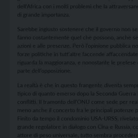
dell’Africa con i molti problemi che la attraversan
di grande importanza.
Sarebbe ingiusto sostenere che il governo non se 
fanno costantemente quel che possono, anche se n
azioni e alle presenze. Però l’opinione pubblica 
forze politiche in tutt’altre faccende affaccendat
riguarda la maggioranza, e nonostante le pretese di
parte dell’opposizione.
La realtà è che in questo frangente diventa sempre
tipico di quanto emerso dopo la Seconda Guerra 
conflitti. Il tramonto dell’ONU come sede per rea
meno anche il concerto fra le principali potenze p
Finito da tempo il condominio USA-URSS, rivelato
grande regolatore in dialogo con Cina e Russia, con
attore di peso universale, tutto sembra procedere 