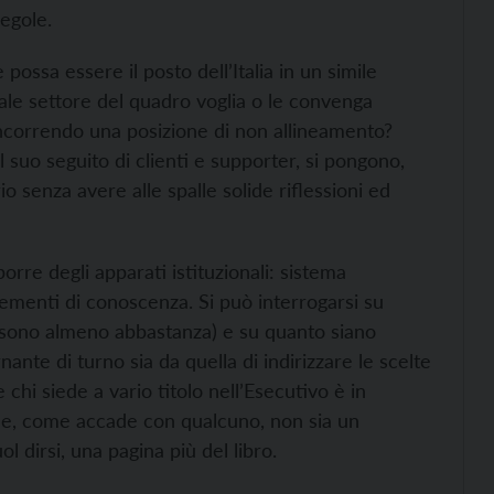
egole.
ssa essere il posto dell’Italia in un simile
uale settore del quadro voglia o le convenga
rincorrendo una posizione di non allineamento?
l suo seguito di clienti e supporter, si pongono,
o senza avere alle spalle solide riflessioni ed
orre degli apparati istituzionali: sistema
lementi di conoscenza. Si può interrogarsi su
o sono almeno abbastanza) e su quanto siano
nante di turno sia da quella di indirizzare le scelte
chi siede a vario titolo nell’Esecutivo è in
he, come accade con qualcuno, non sia un
 dirsi, una pagina più del libro.