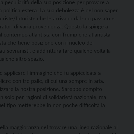
la peculiarità della sua posizione per provare a
a politica estera. La sua debolezza è nel non saper
turiste/futuriste che le arrivano dal suo passato e
atori di varia provenienza. Questo la spinge a
e al contempo atlantista con Trump che atlantista
ta che tiene posizione con il nucleo dei
i sovranisti, e addirittura fare qualche volta la
alche altro spazio.
be applicare l’immagine che fu appiccicata a
oliere con tre palle, di cui una sempre in aria.
izzare la nostra posizione. Sarebbe compito
n solo per ragioni di solidarietà nazionale, ma
l tipo metterebbe in non poche difficoltà la
 della maggioranza nel trovare una linea razionale al