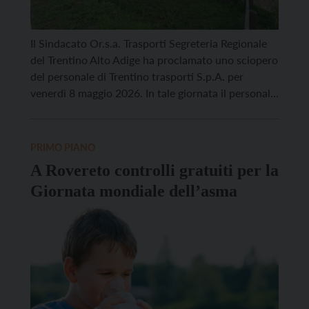
Il Sindacato Or.s.a. Trasporti Segreteria Regionale
del Trentino Alto Adige ha proclamato uno sciopero
del personale di Trentino trasporti S.p.A. per
venerdì 8 maggio 2026. In tale giornata il personale
viaggiante e gli addetti alle biglietterie si asterranno
dal servizio dalle ore 11.00 alle ore 15.00. Le corse
iniziate prima delle ore 11.00 e non […]
PRIMO PIANO
A Rovereto controlli gratuiti per la
Giornata mondiale dell’asma