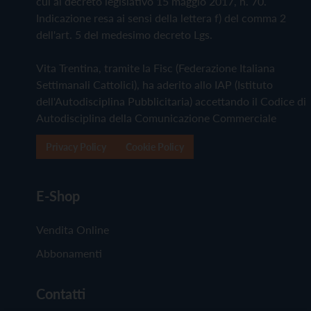
cui al decreto legislativo 15 maggio 2017, n. 70.
Indicazione resa ai sensi della lettera f) del comma 2
dell'art. 5 del medesimo decreto Lgs.
Vita Trentina, tramite la Fisc (Federazione Italiana
Settimanali Cattolici), ha aderito allo IAP (Istituto
dell'Autodisciplina Pubblicitaria) accettando il Codice di
Autodisciplina della Comunicazione Commerciale
Privacy Policy
Cookie Policy
E-Shop
Vendita Online
Abbonamenti
Contatti