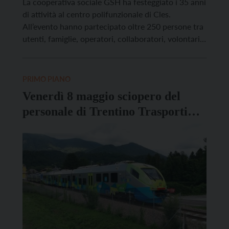
La cooperativa sociale GSH ha festeggiato i 35 anni
di attività al centro polifunzionale di Cles.
All’evento hanno partecipato oltre 250 persone tra
utenti, famiglie, operatori, collaboratori, volontari e
soci della cooperativa. “Questi 35 anni
rappresentano per GSH un traguardo importante,
costruito giorno dopo giorno insieme alle famiglie,
PRIMO PIANO
agli operatori, ai volontari e a tutta […]
Venerdì 8 maggio sciopero del
personale di Trentino Trasporti
spa