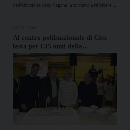
dell’Altopiano della Paganella tornano a riflettere su
un diritto che troppo spesso diamo per scontato:
quello di essere ascoltati e compresi. La decima
edizione della “Settimana […]
VAL DI NON
Al centro polifunzionale di Cles
festa per i 35 anni della
cooperativa GSH