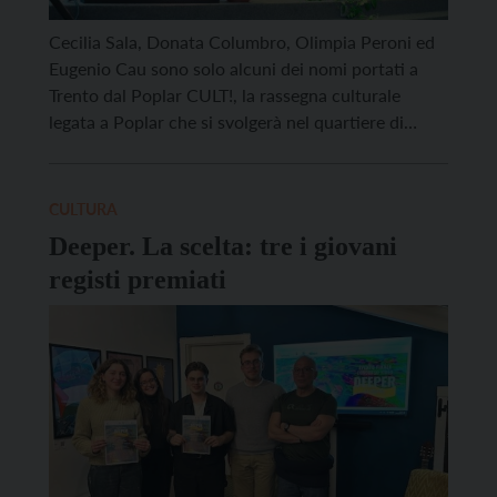
Cecilia Sala, Donata Columbro, Olimpia Peroni ed
Eugenio Cau sono solo alcuni dei nomi portati a
Trento dal Poplar CULT!, la rassegna culturale
legata a Poplar che si svolgerà nel quartiere di
Piedicastello per quattro pomeriggi consecutivi, da
giovedì 11 a domenica 14 settembre. Giovedì alle
18 si parlerà di Gaza con l’infermiera di Emergency
CULTURA
[…]
Deeper. La scelta: tre i giovani
registi premiati