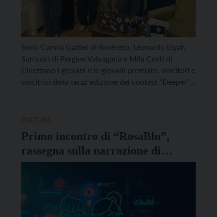
Sono Camila Gadler di Rovereto, Leonardo Elyah
Santuari di Pergine Valsugana e Mila Costi di
Civezzano i giovani e le giovani premiate, vincitori e
vincitrici della terza edizione del contest “Deeper”,
finalizzato ad indagare il rapporto che le nuove
generazioni hanno con l’audiovisivo. Promosso
dall’assessorato alle politiche giovanili della
CULTURA
Provincia autonoma di Trento e organizzato […]
Primo incontro di “RosaBlu”,
rassegna sulla narrazione di
genere online