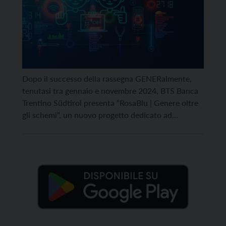
Dopo il successo della rassegna GENERalmente,
tenutasi tra gennaio e novembre 2024, BTS Banca
Trentino Südtirol presenta “RosaBlu | Genere oltre
gli schemi”, un nuovo progetto dedicato ad
indagare in maniera condivisa il maschile
contemporaneo. Il primo appuntamento, dal titolo
“On-lie – Identità e narrazioni nel mondo digitale”,
si terrà a Palazzo Benvenuti giovedì 23 […]