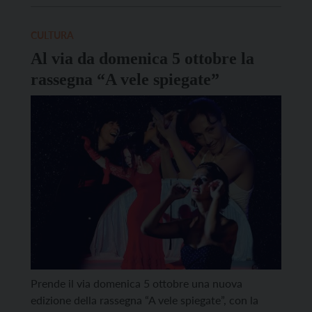
d’Europa e dalla Commissione Europea e
coordinata per l’Italia dal Ministero della Cultura.
CULTURA
Lo scopo di queste giornate è […]
Al via da domenica 5 ottobre la
rassegna “A vele spiegate”
Prende il via domenica 5 ottobre una nuova
edizione della rassegna “A vele spiegate”, con la