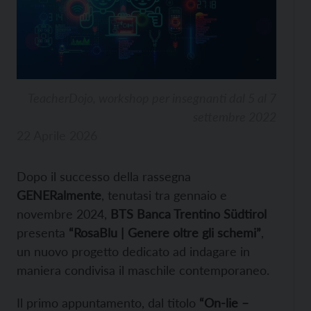
TeacherDojo, workshop per insegnanti dal 5 al 7
settembre 2022
22 Aprile 2026
Dopo il successo della rassegna
GENERalmente
, tenutasi tra gennaio e
novembre 2024,
BTS Banca Trentino Südtirol
presenta
“RosaBlu | Genere oltre gli schemi”
,
un nuovo progetto dedicato ad indagare in
maniera condivisa il maschile contemporaneo.
Il primo appuntamento, dal titolo
“On-lie –