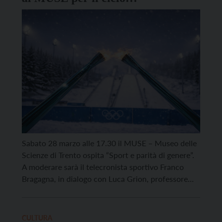
“ConversAzioni”
Sabato 28 marzo alle 17.30 il MUSE – Museo delle
Scienze di Trento ospita “Sport e parità di genere”.
A moderare sarà il telecronista sportivo Franco
Bragagna, in dialogo con Luca Grion, professore
associato all’Università degli Studi di Udine, la
sociologa Alessia Tuselli e la velocista paralimpica
Martina Caironi. Dietro le storiche 30 medaglie
CULTURA