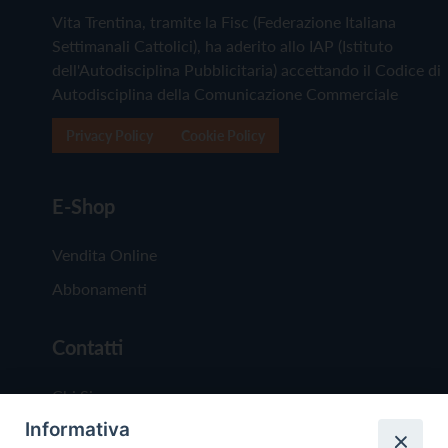
Vita Trentina, tramite la Fisc (Federazione Italiana
Settimanali Cattolici), ha aderito allo IAP (Istituto
dell'Autodisciplina Pubblicitaria) accettando il Codice di
Autodisciplina della Comunicazione Commerciale
Privacy Policy
Cookie Policy
E-Shop
Vendita Online
Abbonamenti
Contatti
Chi Siamo
Informativa
Redazione