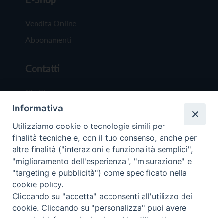
Vendita Online
Abbonamenti
Contatti
Chi Siamo
Informativa
Redazione
Scrivici
Utilizziamo cookie o tecnologie simili per
finalità tecniche e, con il tuo consenso, anche per
altre finalità ("interazioni e funzionalità semplici",
"miglioramento dell'esperienza", "misurazione" e
"targeting e pubblicità") come specificato nella
cookie policy.
Copyright © 2019 - Tutti i diritti riservati - Vit
Cliccando su "accetta" acconsenti all'utilizzo dei
Trentina Editrice
cookie. Cliccando su "personalizza" puoi avere