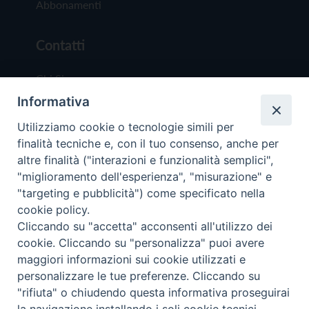
Abbonamenti
Contatti
Chi Siamo
Informativa
Redazione
Scrivici
Utilizziamo cookie o tecnologie simili per
finalità tecniche e, con il tuo consenso, anche per
altre finalità ("interazioni e funzionalità semplici",
"miglioramento dell'esperienza", "misurazione" e
"targeting e pubblicità") come specificato nella
cookie policy.
Copyright © 2019 - Tutti i diritti riservati - Vit
Cliccando su "accetta" acconsenti all'utilizzo dei
Trentina Editrice
cookie. Cliccando su "personalizza" puoi avere
maggiori informazioni sui cookie utilizzati e
Privacy Policy
personalizzare le tue preferenze. Cliccando su
Torna all'inizi
"rifiuta" o chiudendo questa informativa proseguirai