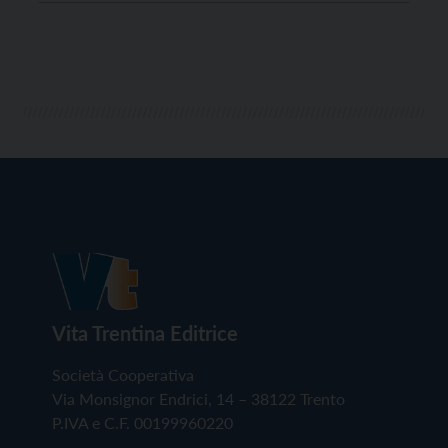
sono presenti così tante persone a questa
manifestazione, nonostante la pioggia, significa che il
tema è sentito”, ha […]
Vita Trentina Editrice
Società Cooperativa
Via Monsignor Endrici, 14 – 38122 Trento
P.IVA e C.F. 00199960220