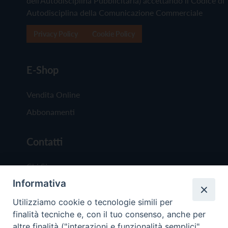
dell'Autodisciplina Pubblicitaria) accettando il Codice di
Autodisciplina della Comunicazione Commerciale
Privacy Policy
Cookie Policy
E-Shop
Vendita Online
Abbonamenti
Contatti
Chi Siamo
Informativa
Redazione
Scrivici
Utilizziamo cookie o tecnologie simili per
finalità tecniche e, con il tuo consenso, anche per
altre finalità ("interazioni e funzionalità semplici",