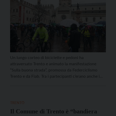
Un lungo corteo di biciclette e pedoni ha
attraversato Trento e animato la manifestazione
“Sulla buona strada”, promossa da Federciclismo
Trento e da Fiab. Tra i partecipanti c’erano anche i
campioni Francesco Moser e Gilberto Simoni. “Se
sono presenti così tante persone a questa
manifestazione, nonostante la pioggia, significa che il
tema è sentito”, ha […]
TRENTO
Il Comune di Trento è “bandiera