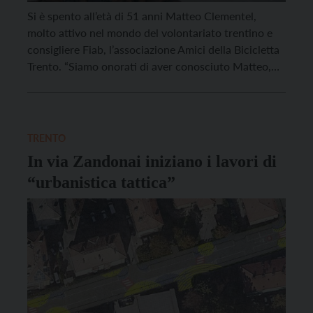
Si è spento all’età di 51 anni Matteo Clementel,
molto attivo nel mondo del volontariato trentino e
consigliere Fiab, l’associazione Amici della Bicicletta
Trento. “Siamo onorati di aver conosciuto Matteo,
una persona gentile, equilibrata, rassicurante e
sempre positiva, che sapeva trasmettere queste sue
qualità anche nel lavoro in Associazione”, lo ricorda
proprio la Fiab, stringendosi con […]
TRENTO
In via Zandonai iniziano i lavori di
“urbanistica tattica”