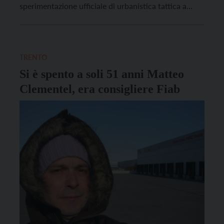
sperimentazione ufficiale di urbanistica tattica a
Trento e in tutta la regione, che attua delle
trasformazioni spaziali minimali e a basso costo per
aumentare la vivibilità degli spazi pubblici di
prossimità. […]
TRENTO
Si è spento a soli 51 anni Matteo
Clementel, era consigliere Fiab