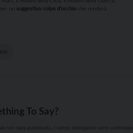
Mart, il Museo della Città, il Museo della Guerra,
, per un
suggestivo colpo d’occhio
che renderà
BLU
thing To Say?
mail non sarà pubblicato.
I campi obbligatori sono contrass