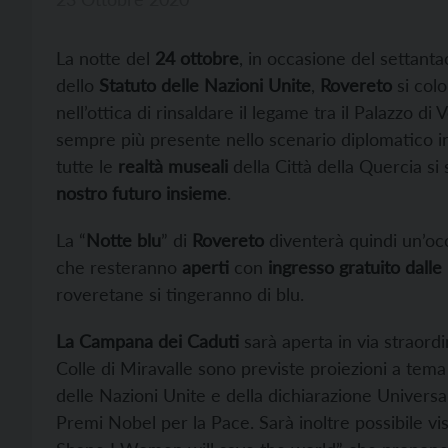
La notte del
24 ottobre
, in occasione del settanta
dello
Statuto delle Nazioni Unite
,
Rovereto
si colo
nell’ottica di rinsaldare il legame tra il Palazzo d
sempre più presente nello scenario diplomatico in
tutte le
realtà museali
della Città della Quercia si
nostro futuro insieme
.
La “
Notte blu
” di
Rovereto
diventerà quindi un’occ
che resteranno
aperti
con
ingresso gratuito dalle
roveretane si tingeranno di blu.
La Campana dei Caduti
sarà aperta in via straordi
Colle di Miravalle sono previste proiezioni a tema a
delle Nazioni Unite e della dichiarazione Universal
Premi Nobel per la Pace. Sarà inoltre possibile v