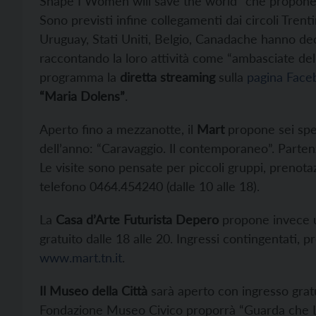
Shape I Women will save the world” che propone o
Sono previsti infine collegamenti dai circoli Trent
Uruguay, Stati Uniti, Belgio, Canadache hanno deci
raccontando la loro attività come “ambasciate d
programma la
diretta streaming
sulla
pagina Face
“Maria Dolens”
.
Aperto fino a mezzanotte, il
Mart
propone sei speci
dell’anno: “Caravaggio. Il contemporaneo”. Partenz
Le visite sono pensate per piccoli gruppi, prenota
telefono 0464.454240 (dalle 10 alle 18).
La
Casa d
’
Arte Futurista Depero
propone invece 
gratuito dalle 18 alle 20. Ingressi contingentati, 
www.mart.tn.it
.
Il Museo della Città
sarà aperto con ingresso gratui
Fondazione Museo Civico proporrà “Guarda che Luna