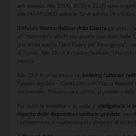
astronomia. Alle 20.00, 20.30 e 21.00 sono organiz
allo 0464452800 entro le 12 di sabato 24 ottobre
Il Museo Storico Italiano della Guerra
garantirà l’
all’Ottocento e alla Prima guerra mondiale dalle 17
una ferita aperta Giles Duley per Emergency”, co
di Trento. Alle 18 c’è il reading teatrale “Una guerr
museo.
Alle 23 è in programma un
trekking culturale nott
Palazzo del Ben – Conti d’Arco in Piazza Rosmini e
mezzanotte. Il teatro sarà aperto al pubblico dalle
Per tutte le iniziative e le visite è
obbligatoria la 
rispetto delle disposizioni sanitarie previste
: uso 
contingentate e mantenimento distanza di sicurez