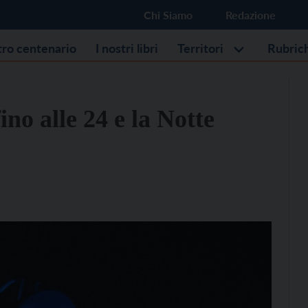
Chi Siamo
Redazione
stro centenario
I nostri libri
Territori
Rubric
no alle 24 e la Notte