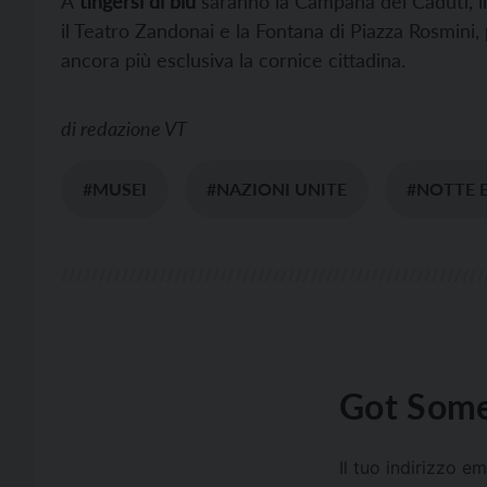
A
tingersi di blu
saranno la Campana dei Caduti, il 
il Teatro Zandonai e la Fontana di Piazza Rosmini
ancora più esclusiva la cornice cittadina.
di
redazione VT
#MUSEI
#NAZIONI UNITE
#NOTTE 
Got Some
Il tuo indirizzo e