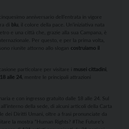
cinquesimo anniversario dell’entrata in vigore
ra di
blu
, il colore della pace. Un’iniziativa nata
i Vetro e una città che, grazie alla sua Campana, è
ternazionale. Per questo, e per la prima volta,
 sono riunite attorno allo slogan
costruiamo il
asione particolare per visitare i
musei cittadini
,
 18 alle 24
, mentre le principali attrazioni
naria e con ingresso gratuito dalle 18 alle 24. Sul
ll’interno della sede, di alcuni articoli della Carta
e dei Diritti Umani, oltre a frasi pronunciate da
isitare la mostra “Human Rights? #The Future’s