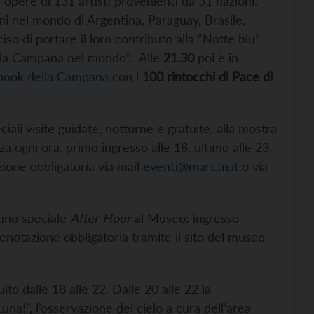
pere di 131 artisti provenienti da 31 nazioni.
ini nel mondo di Argentina, Paraguay, Brasile,
so di portare il loro contributo alla “Notte blu”
ella Campana nel mondo”. Alle
21.30
poi è in
book della Campana
con i
100 rintocchi di Pace di
ali visite guidate, notturne e gratuite, alla mostra
a ogni ora, primo ingresso alle 18, ultimo alle 23.
zione obbligatoria via mail
eventi@mart.tn.it
o via
uno speciale
After
Hour
al Museo: ingresso
prenotazione obbligatoria tramite il sito del museo
to dalle 18 alle 22. Dalle 20 alle 22 la
!”, l’osservazione del cielo a cura dell’area