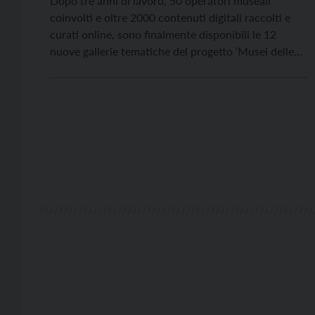
Dopo tre anni di lavoro, 50 operatori museali
coinvolti e oltre 2000 contenuti digitali raccolti e
curati online, sono finalmente disponibili le 12
nuove gallerie tematiche del progetto ‘Musei delle
Dolomiti’, promosso dalla Fondazione Dolomiti
UNESCO per raccontare natura, cultura e eredità
storica delle Dolomiti Patrimonio Mondiale. Un
racconto in tre lingue, italiano, inglese e […]