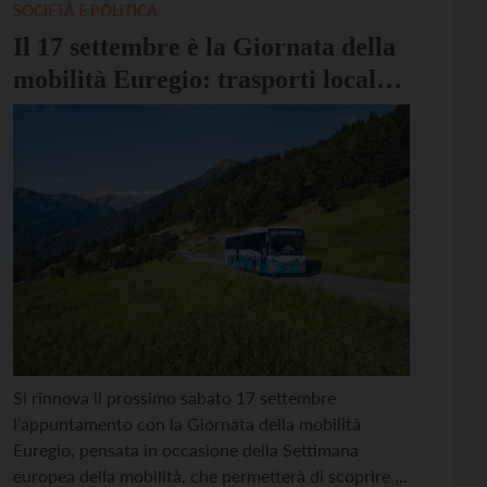
fino a marzo 2025. MUSE e […]
SOCIETÀ E POLITICA
Il 17 settembre è la Giornata della
mobilità Euregio: trasporti locali
musei gratuiti per un giorno
Si rinnova il prossimo sabato 17 settembre
l’appuntamento con la Giornata della mobilità
Euregio, pensata in occasione della Settimana
europea della mobilità, che permetterà di scoprire i