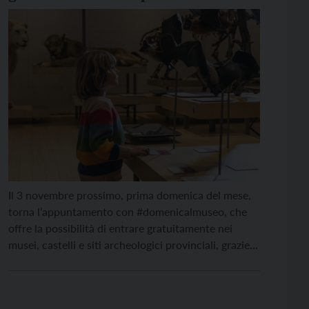
Il 3 novembre prossimo, prima domenica del mese,
torna l’appuntamento con #domenicalmuseo, che
offre la possibilità di entrare gratuitamente nei
musei, castelli e siti archeologici provinciali, grazie
all’iniziativa del Ministero della Cultura a cui
aderisce la Provincia autonoma di Trento. La
proposta si rinnova ogni prima domenica del mese