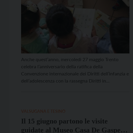
Anche quest’anno, mercoledì 27 maggio Trento
celebra l’anniversario della ratifica della
Convenzione internazionale dei Diritti dell’infanzia e
dell’adolescenza con la rassegna Diritti in
movimento, ma gli eventi non si esauriscono in una
sola giornata. In programma, da domenica 24 a
sabato 30 maggio laboratori creativi, mostre,
incontri e passeggiate per riflettere su come la
VALSUGANA E TESINO
tecnologia […]
Il 15 giugno partono le visite
guidate al Museo Casa De Gasperi,