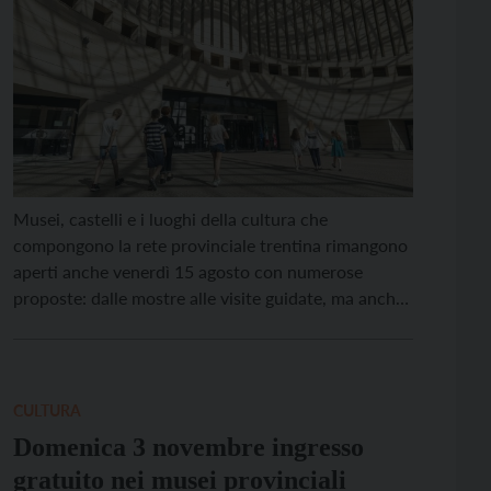
Musei, castelli e i luoghi della cultura che
compongono la rete provinciale trentina rimangono
aperti anche venerdì 15 agosto con numerose
proposte: dalle mostre alle visite guidate, ma anche
attività per famiglie, laboratori esperienziali, escape
room e concerti. Il Parco Archeo Natura e il Museo
delle Palafitte di Fiavé, il Museo Retico, il S.A.S.S. e
[…]
CULTURA
Domenica 3 novembre ingresso
gratuito nei musei provinciali