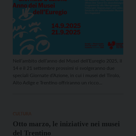
Nell’ambito dell’anno dei Musei dell’Euregio 2025, il
14 e il 21 settembre prossimi si svolgeranno due
speciali Giornate d’Azione, in cui i musei del Tirolo,
Alto Adige e Trentino offriranno un ricco
programma dedicato a grandi e piccini. Le Giornate
d’Azione affronteranno temi cruciali dell’Anno dei
Musei dell’Euregio. Ispirate alle rivolte contadine e
agli ideali […]
CULTURA
Otto marzo, le iniziative nei musei
del Trentino