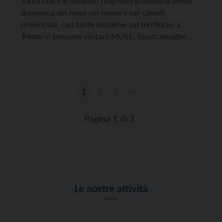
Torna con il 6 febbraio l’ingresso gratuito la prima
domenica del mese nei musei e nei castelli
provinciali, con tante iniziative sul territorio: a
Trento si possono visitare MUSE, Buonconsiglio,
Palazzo delle Albere, Galleria Civica, Museo Caproni
e S.A.S.S., lo Spazio Archeologico Sotterraneo del
Sas, sotto piazza Cesare Battisti. A Rovereto vi sono
Mart e […]
1
2
3
Paginazione
degli
Pagina 1 di 3
articoli
Le nostre attività