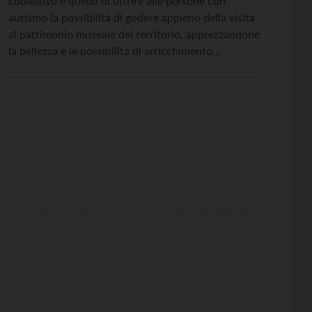
L’obiettivo è quello di offrire alle persone con
autismo la possibilità di godere appieno della visita
al patrimonio museale del territorio, apprezzandone
la bellezza e le possibilità di arricchimento
individuale, e per raggiungerlo si sono uniti quattro
musei, un gruppo di cooperative, associazioni e
fondazioni, oltre alle amministrazioni comunali di
Trento, Rovereto e San Michele. […]