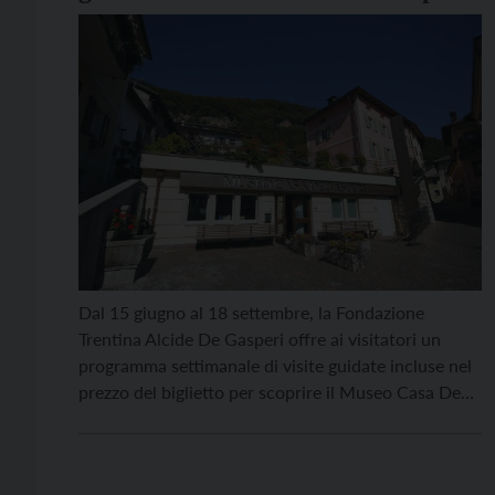
al Museo per Via e al Giardino
d’Europa di Pieve Tesino
Dal 15 giugno al 18 settembre, la Fondazione
Trentina Alcide De Gasperi offre ai visitatori un
programma settimanale di visite guidate incluse nel
prezzo del biglietto per scoprire il Museo Casa De
Gasperi, il Museo Per Via e il Giardino d’Europa. Tre
luoghi significativi nel raggio di pochi metri, tre
storie che dal Trentino arrivano […]