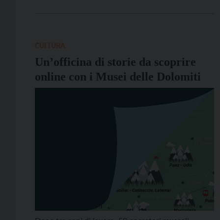
persone nelle liste del Progettone stagionale. È solo
un problema di risorse“. Lo affermano Cgil, Cisl e Uil
insieme alle categorie Flai, […]
CULTURA
Un’officina di storie da scoprire
online con i Musei delle Dolomiti