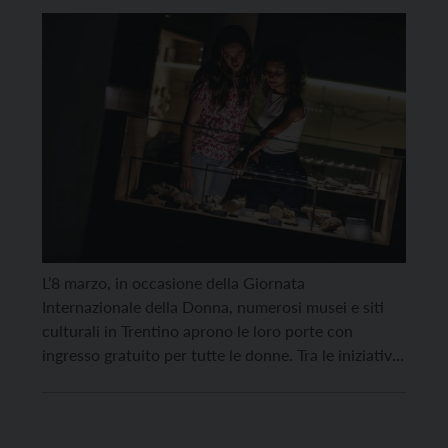
L’8 marzo, in occasione della Giornata
Internazionale della Donna, numerosi musei e siti
culturali in Trentino aprono le loro porte con
ingresso gratuito per tutte le donne. Tra le iniziative,
i luoghi della cultura propongono visite guidate e
laboratori che esplorano il passato e il presente
femminile: dal percorso “Le donne di Tridentum”