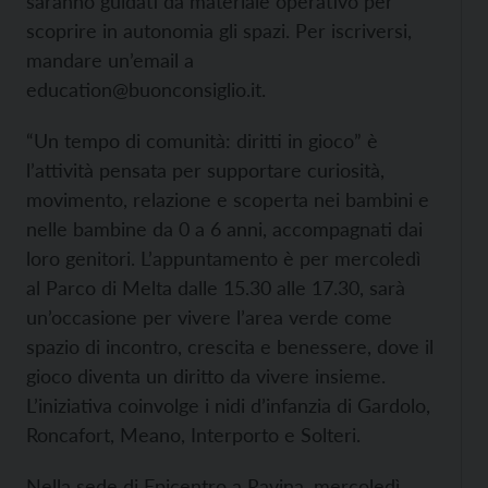
saranno guidati da materiale operativo per
scoprire in autonomia gli spazi. Per iscriversi,
mandare un’email a
education@buonconsiglio.it.
“Un tempo di comunità: diritti in gioco” è
l’attività pensata per supportare curiosità,
movimento, relazione e scoperta nei bambini e
nelle bambine da 0 a 6 anni, accompagnati dai
loro genitori. L’appuntamento è per mercoledì
al Parco di Melta dalle 15.30 alle 17.30, sarà
un’occasione per vivere l’area verde come
spazio di incontro, crescita e benessere, dove il
gioco diventa un diritto da vivere insieme.
L’iniziativa coinvolge i nidi d’infanzia di Gardolo,
Roncafort, Meano, Interporto e Solteri.
Nella sede di Epicentro a Ravina, mercoledì