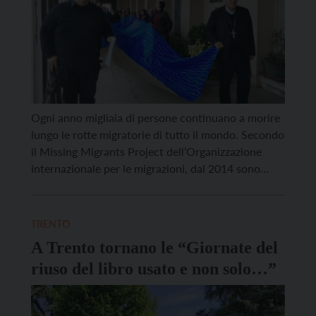
Ogni anno migliaia di persone continuano a morire
lungo le rotte migratorie di tutto il mondo. Secondo
il Missing Migrants Project dell’Organizzazione
internazionale per le migrazioni, dal 2014 sono
state documentate oltre 77.000 vittime. Il 2024
rappresenta l’anno più tragico dell’ultimo decennio:
più di 9.000 persone hanno perso la vita o sono
TRENTO
scomparse durante il […]
A Trento tornano le “Giornate del
riuso del libro usato e non solo…”