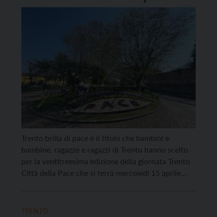
pace
Trento brilla di pace è il titolo che bambini e
bambine, ragazze e ragazzi di Trento hanno scelto
per la ventitreesima edizione della giornata Trento
Città della Pace che si terrà mercoledì 15 aprile
dalle 10.00 alle 11.30. Quest’anno ci accoglierà
piazza Fiera, accanto all’aiuola della pace con il
dado gigante che dal 2003, per […]
TRENTO