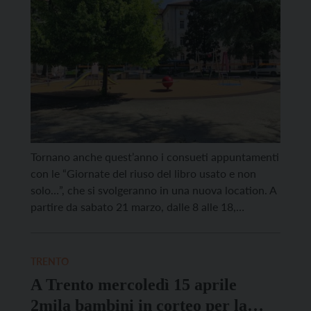
Tornano anche quest’anno i consueti appuntamenti
con le “Giornate del riuso del libro usato e non
solo…”, che si svolgeranno in una nuova location. A
partire da sabato 21 marzo, dalle 8 alle 18,
venticinque postazioni aspetteranno i visitatori
lungo i vialetti di piazza Dante per dare nuova vita a
libri usati e oggetti da […]
TRENTO
A Trento mercoledì 15 aprile
2mila bambini in corteo per la