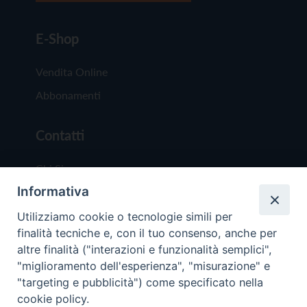
E-Shop
Vendita Online
Abbonamenti
Contatti
Chi Siamo
Informativa
Redazione
Scrivici
Utilizziamo cookie o tecnologie simili per
finalità tecniche e, con il tuo consenso, anche per
altre finalità ("interazioni e funzionalità semplici",
"miglioramento dell'esperienza", "misurazione" e
"targeting e pubblicità") come specificato nella
cookie policy.
Copyright © 2019 - Tutti i diritti riservati - Vit