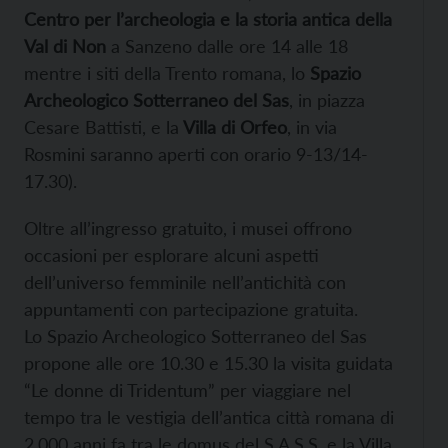
Centro per l’archeologia e la storia antica della
Val di Non
a Sanzeno dalle ore 14 alle 18
mentre i siti della Trento romana, lo
Spazio
Archeologico Sotterraneo del Sas
, in piazza
Cesare Battisti, e la
Villa di Orfeo
, in via
Rosmini saranno aperti con orario 9-13/14-
17.30).
Oltre all’ingresso gratuito, i musei offrono
occasioni per esplorare alcuni aspetti
dell’universo femminile nell’antichità con
appuntamenti con partecipazione gratuita.
Lo Spazio Archeologico Sotterraneo del Sas
propone alle ore 10.30 e 15.30 la visita guidata
“Le donne di Tridentum” per viaggiare nel
tempo tra le vestigia dell’antica città romana di
2.000 anni fa tra le domus del S.A.S.S. e la Villa