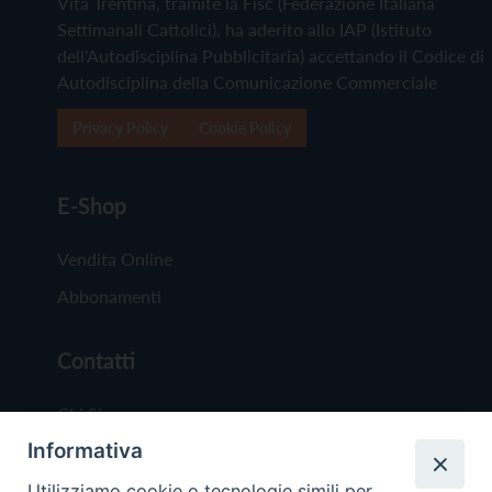
Vita Trentina, tramite la Fisc (Federazione Italiana
Settimanali Cattolici), ha aderito allo IAP (Istituto
dell'Autodisciplina Pubblicitaria) accettando il Codice di
Autodisciplina della Comunicazione Commerciale
Privacy Policy
Cookie Policy
E-Shop
Vendita Online
Abbonamenti
Contatti
Chi Siamo
Informativa
Redazione
Scrivici
Utilizziamo cookie o tecnologie simili per