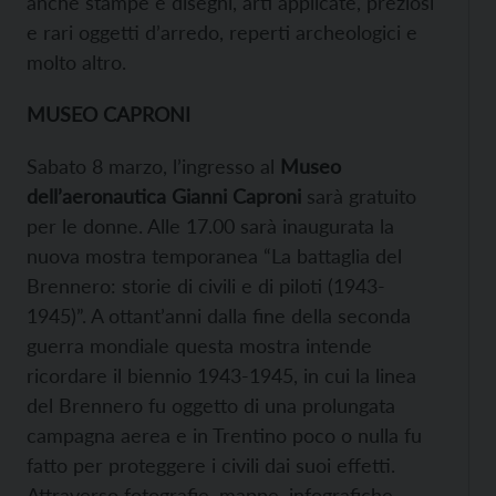
anche stampe e disegni, arti applicate, preziosi
e rari oggetti d’arredo, reperti archeologici e
molto altro.
MUSEO CAPRONI
Sabato 8 marzo, l’ingresso al
Museo
dell’aeronautica Gianni Caproni
sarà gratuito
per le donne. Alle 17.00 sarà inaugurata la
nuova mostra temporanea “La battaglia del
Brennero: storie di civili e di piloti (1943-
1945)”. A ottant’anni dalla fine della seconda
guerra mondiale questa mostra intende
ricordare il biennio 1943-1945, in cui la linea
del Brennero fu oggetto di una prolungata
campagna aerea e in Trentino poco o nulla fu
fatto per proteggere i civili dai suoi effetti.
Attraverso fotografie, mappe, infografiche,