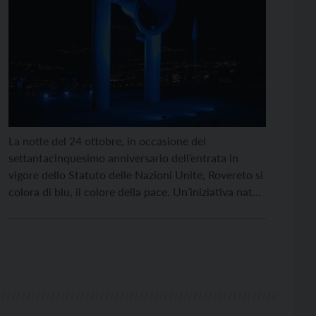
La notte del 24 ottobre, in occasione del
settantacinquesimo anniversario dell’entrata in
vigore dello Statuto delle Nazioni Unite, Rovereto si
colora di blu, il colore della pace. Un’iniziativa nata
nell’ottica di rinsaldare il legame tra il Palazzo di
Vetro e una città che, grazie alla sua Campana, è
sempre più presente nello scenario diplomatico
internazionale. […]