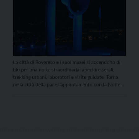
La città di Rovereto e i suoi musei si accendono di
blu per una notte straordinaria: aperture serali,
trekking urbani, laboratori e visite guidate. Torna
nella città della pace l’appuntamento con la Notte
Blu, nata nel 2020 per celebrare l’anniversario
dell’entrata in vigore dello statuto delle Nazioni
Unite. Sabato 23 e domenica 24 ottobre, due […]