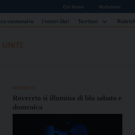
Chi Siamo
Redazione
stro centenario
I nostri libri
Territori
Rubric
 UNITE
ROVERETO
Rovereto si illumina di blu sabato e
domenica