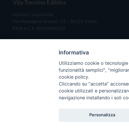
Vita Trentina Editrice
Società Cooperativa
Via Monsignor Endrici, 14 – 38122 Trento
P.IVA e C.F. 00199960220
Informativa
Utilizziamo cookie o tecnologie s
funzionalità semplici", "miglior
cookie policy.
Cliccando su "accetta" acconsent
Copyright © 2019 - Tutti i diritti riservati - Vita
cookie utilizzati e personalizza
navigazione installando i soli co
Privacy Policy
Personalizza