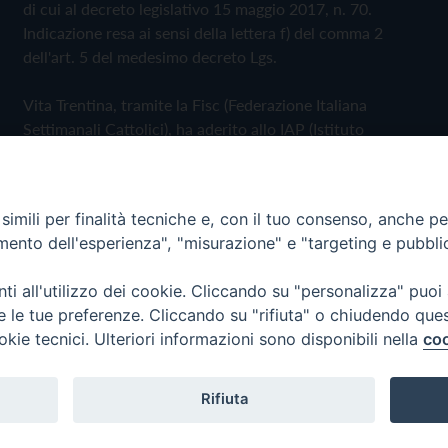
di cui al decreto legislativo 15 maggio 2017, n. 70.
Indicazione resa ai sensi della lettera f) del comma 2
dell'art. 5 del medesimo decreto Lgs.
Vita Trentina, tramite la Fisc (Federazione Italiana
Settimanali Cattolici), ha aderito allo IAP (Istituto
dell'Autodisciplina Pubblicitaria) accettando il Codice di
Autodisciplina della Comunicazione Commerciale
imili per finalità tecniche e, con il tuo consenso, anche per 
Privacy Policy
Cookie Policy
amento dell'esperienza", "misurazione" e "targeting e pubbli
i all'utilizzo dei cookie. Cliccando su "personalizza" puoi
 Trentina Editrice
re le tue preferenze. Cliccando su "rifiuta" o chiudendo que
okie tecnici. Ulteriori informazioni sono disponibili nella
coo
Rifiuta