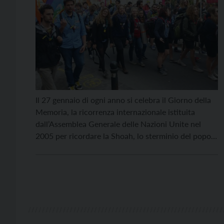
Il 27 gennaio di ogni anno si celebra il Giorno della
Memoria, la ricorrenza internazionale istituita
dall’Assemblea Generale delle Nazioni Unite nel
2005 per ricordare la Shoah, lo sterminio del popolo
ebraico, e tutte le vittime dei campi di
concentramento e di sterminio nazisti. Già nel 2000
l’Italia aveva riconosciuto ufficialmente questa
giornata con la […]