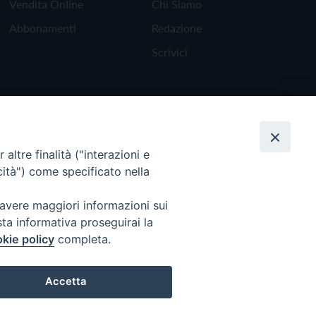
Vendita Online
Chi Siamo
Abbonamenti
Redazione
Scrivici
altre finalità ("interazioni e
cità") come specificato nella
 avere maggiori informazioni sui
sta informativa proseguirai la
kie policy
completa.
Torna all'inizio
Accetta