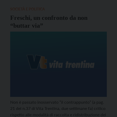
Francesca Ferrari è stata dal 2001 l’anima, con Bruno
Masè e Roberto Vergari, […]
SOCIETÀ E POLITICA
Freschi, un confronto da non
“buttar via”
Non è passato inosservato “il contrappunto” (a pag.
21 del n.37 di Vita Trentina, due settimane fa) critico
rispetto alle modalità di raccolta e ridistribuzione dei