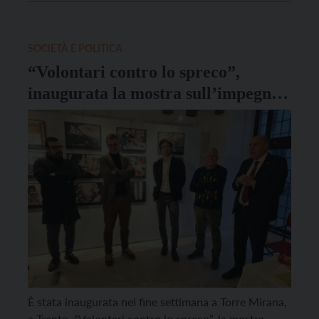
giovedì 30 giugno, nel corso dell’Assemblea annuale
di Trentino Solidale odv. Il valore dei […]
SOCIETÀ E POLITICA
“Volontari contro lo spreco”,
inaugurata la mostra sull’impegno
di Trentino Solidale
È stata inaugurata nel fine settimana a Torre Mirana,
a Trento, “Volontari contro lo spreco”, la mostra