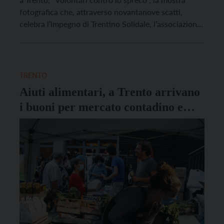
fotografica che, attraverso novantanove scatti,
celebra l’impegno di Trentino Solidale, l’associazione
che può contare su oltre 700 volontari guidati dal
presidente Giorgio Casagranda. L’esposizione di
fotografie, firmate da Paolo Bosetti, Flavio Maria
Caligiuri, Alexander La Gumina, Marco Loss, […]
TRENTO
Aiuti alimentari, a Trento arrivano
i buoni per mercato contadino e
dell’economia solidale