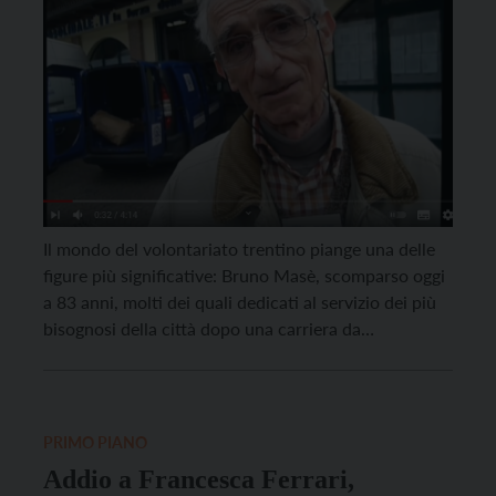
Il mondo del volontariato trentino piange una delle
figure più significative: Bruno Masè, scomparso oggi
a 83 anni, molti dei quali dedicati al servizio dei più
bisognosi della città dopo una carriera da
funzionario della Cassa di Risparmio. Era nato a
Fiume dove la sua famiglia era esule in Istria e
quest’esperienza migrante lo aveva […]
PRIMO PIANO
Addio a Francesca Ferrari,