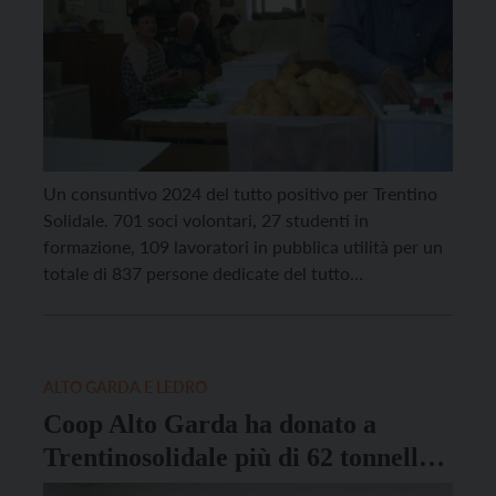
Un consuntivo 2024 del tutto positivo per Trentino
Solidale. 701 soci volontari, 27 studenti in
formazione, 109 lavoratori in pubblica utilità per un
totale di 837 persone dedicate del tutto
volontariamente alla lotta contro lo spreco
alimentare e all’aiuto del prossimo. Tra i volontari il
maggior numero è costituito da pensionati che
danno sostanza al […]
ALTO GARDA E LEDRO
Coop Alto Garda ha donato a
Trentinosolidale più di 62 tonnellate
di cibo nel 2023