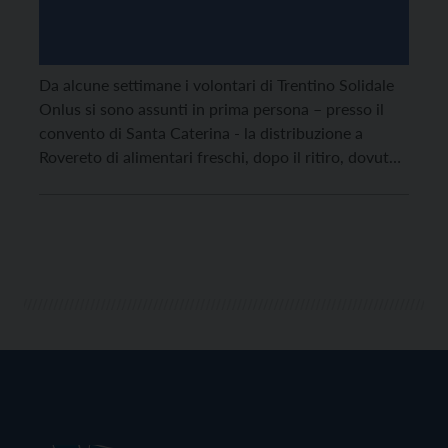
Da alcune settimane i volontari di Trentino Solidale
Onlus si sono assunti in prima persona – presso il
convento di Santa Caterina - la distribuzione a
Rovereto di alimentari freschi, dopo il ritiro, dovuto
ad anzianità, delle Suore francescane Missionarie di
Maria, in Borgo Sacco.