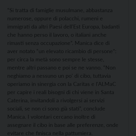
“Si tratta di famiglie musulmane, abbastanza
numerose, oppure di polacchi, rumeni e
immigrati da altri Paesi dell'Est Europa, badanti
che hanno perso il lavoro, o italiani anche
rimasti senza occupazione”. Manica dice di
aver notato “un elevato ricambio di persone”:
per circa la metà sono sempre le stesse,
mentre altri passano e poi se ne vanno. “Non
neghiamo a nessuno un po' di cibo, tuttavia
operiamo in sinergia con la Caritas e l'ALMaC
per capire i reali bisogni di chi viene in Santa
Caterina, invitandoli a rivolgersi ai servizi
sociali, se non ci sono già stati”, conclude
Manica. I volontari cercano inoltre di
assegnare il cibo in base alle preferenze, onde
evitare che finisca nella pattumiera.