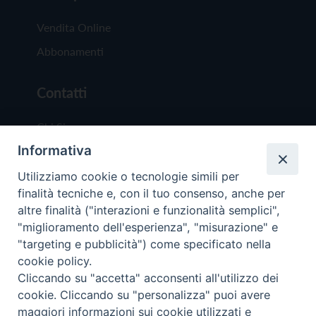
Vendita Online
Abbonamenti
Contatti
Chi Siamo
Informativa
Redazione
Scrivici
Utilizziamo cookie o tecnologie simili per
finalità tecniche e, con il tuo consenso, anche per
altre finalità ("interazioni e funzionalità semplici",
"miglioramento dell'esperienza", "misurazione" e
"targeting e pubblicità") come specificato nella
cookie policy.
Copyright © 2019 - Tutti i diritti riservati - Vit
Cliccando su "accetta" acconsenti all'utilizzo dei
Trentina Editrice
cookie. Cliccando su "personalizza" puoi avere
maggiori informazioni sui cookie utilizzati e