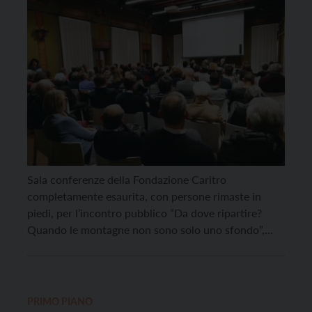
Sala conferenze della Fondazione Caritro
completamente esaurita, con persone rimaste in
piedi, per l’incontro pubblico “Da dove ripartire?
Quando le montagne non sono solo uno sfondo”,
promosso venerdì 20 febbraio dalla Sat Rovereto.
Una serata intensa e partecipata che ha messo in
dialogo tre autori – Caterina Manfrini, Mario Raoss e
Walter Nicoletti – in […]
PRIMO PIANO