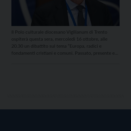
Il Polo culturale diocesano Vigilianum di Trento
ospiterà questa sera, mercoledì 16 ottobre, alle
20.30 un dibattito sul tema “Europa, radici e
fondamenti cristiani e comuni. Passato, presente e
futuro”. Interverrà il docente dell’Università di Trento
Michele Nicoletti, già europarlamentare, e un gruppo
di giovani protagonisti della Fondazione Antonio
Megalizzi. Alla serata porterà il suo […]