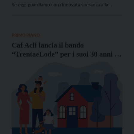
Se oggi guardiamo con rinnovata speranza alla
riconciliazione dell’umanità con il creato, se
possiamo parlare liberamente di ecologia integrale e
soprattutto della necessità di voltare le spalle al
neoliberismo e a sistemi economici […]
PRIMO PIANO
Caf Acli lancia il bando
“TrentaeLode” per i suoi 30 anni di
servizio