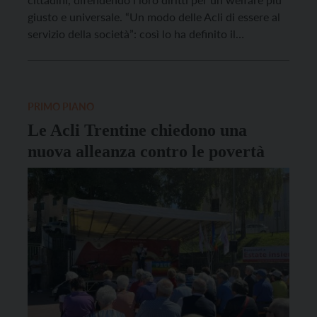
giusto e universale. “Un modo delle Acli di essere al
servizio della società”: così lo ha definito il
presidente delle Acli Trentine Walter Nicoletti, che
ha ribadito l’urgenza di un patto tra generazioni, tra
giovani, padri e nonni: “Serve […]
PRIMO PIANO
Le Acli Trentine chiedono una
nuova alleanza contro le povertà