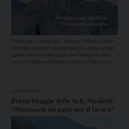
“Le Alpi per ricominciare”, edito da ViTrenD e scritto
da Walter Nicoletti, verrà presentato venerdì primo
agosto al Parco Feste Lagolo per l’anteprima della
seconda edizione del Festival Letterario Itinerante,
che si svolgerà tra il 19 e il 21 settembre.
L’appuntamento è per le 18. Assieme al libro di
Nicoletti, verrà presentato “Salter” di Francesca […]
PRIMO PIANO
Primo Maggio delle Acli, Nicoletti:
“Necessario un patto per il lavoro”