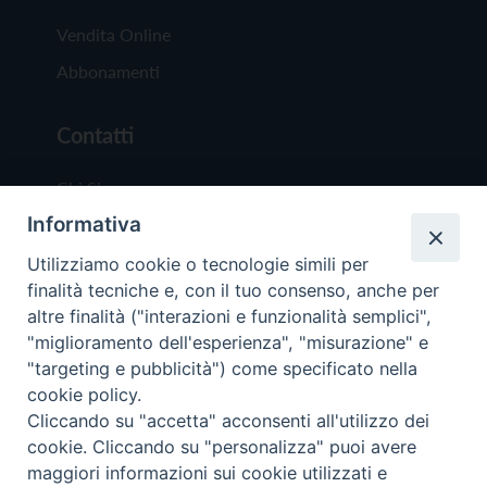
Vendita Online
Abbonamenti
Contatti
Chi Siamo
Informativa
Redazione
Scrivici
Utilizziamo cookie o tecnologie simili per
finalità tecniche e, con il tuo consenso, anche per
altre finalità ("interazioni e funzionalità semplici",
"miglioramento dell'esperienza", "misurazione" e
"targeting e pubblicità") come specificato nella
cookie policy.
Copyright © 2019 - Tutti i diritti riservati - Vit
Cliccando su "accetta" acconsenti all'utilizzo dei
Trentina Editrice
cookie. Cliccando su "personalizza" puoi avere
maggiori informazioni sui cookie utilizzati e
Privacy Policy