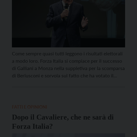
Come sempre quasi tutti leggono i risultati elettorali
a modo loro. Forza Italia si compiace per il successo
di Galliani a Monza nella suppletiva per la scomparsa
di Berlusconi e sorvola sul fatto che ha votato il
19,3% e che tanto in Trentino quanto in Alto Adige è
ridotta a niente. Ad uno sguardo un […]
FATTI E OPINIONI
Dopo il Cavaliere, che ne sarà di
Forza Italia?