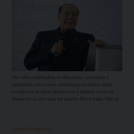
Già nella moltitudine di riflessioni, commenti e
adulazioni che hanno contornato la notizia della
scomparsa di Silvio Berlusconi è emersa anche la
domanda su che sarà del partito Forza Italia. Non più
il perno centrale della politica di centrodestra, ma
ancora una componente di qualche peso, soprattutto
per due elementi che portava in dote: l’essere […]
SOCIETÀ E POLITICA