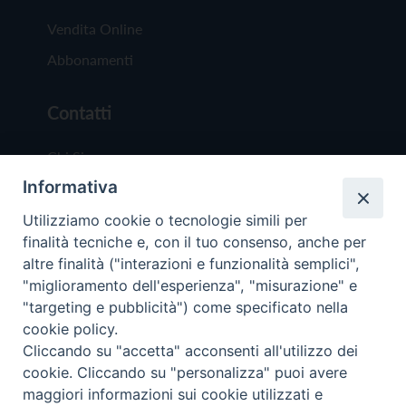
Vendita Online
Abbonamenti
Contatti
Chi Siamo
Informativa
Redazione
Scrivici
Utilizziamo cookie o tecnologie simili per
finalità tecniche e, con il tuo consenso, anche per
altre finalità ("interazioni e funzionalità semplici",
"miglioramento dell'esperienza", "misurazione" e
"targeting e pubblicità") come specificato nella
cookie policy.
Copyright © 2019 - Tutti i diritti riservati - Vit
Cliccando su "accetta" acconsenti all'utilizzo dei
Trentina Editrice
cookie. Cliccando su "personalizza" puoi avere
maggiori informazioni sui cookie utilizzati e
Privacy Policy