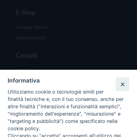
E-Shop
Vendita Online
Abbonamenti
Contatti
Chi Siamo
Informativa
Redazione
Scrivici
Utilizziamo cookie o tecnologie simili per
finalità tecniche e, con il tuo consenso, anche per
altre finalità ("interazioni e funzionalità semplici",
"miglioramento dell'esperienza", "misurazione" e
"targeting e pubblicità") come specificato nella
cookie policy.
Copyright © 2019 - Tutti i diritti riservati - Vit
Cliccando su "accetta" acconsenti all'utilizzo dei