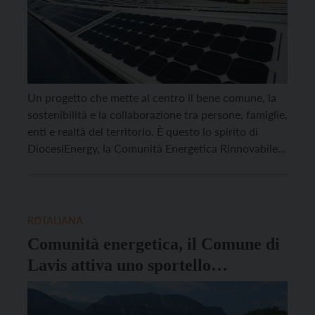
Un progetto che mette al centro il bene comune, la
sostenibilità e la collaborazione tra persone, famiglie,
enti e realtà del territorio. È questo lo spirito di
DiocesiEnergy, la Comunità Energetica Rinnovabile
(CER) promossa dalla Diocesi di Trento. L’iniziativa
verrà presentata martedì 26 maggio alle ore 20.45
presso la Sala Gerusalemme di Cognola, nel nuovo
[…]
ROTALIANA
Comunità energetica, il Comune di
Lavis attiva uno sportello
informativo