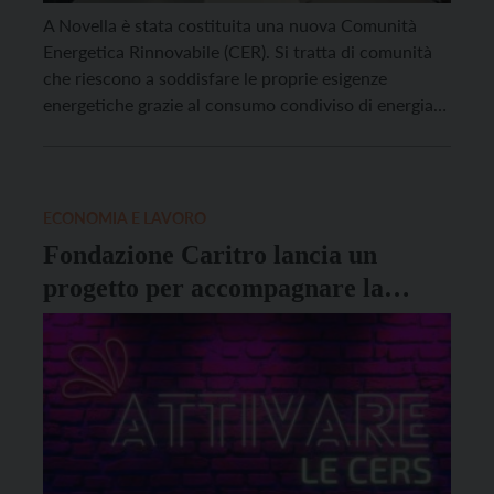
A Novella è stata costituita una nuova Comunità
Energetica Rinnovabile (CER). Si tratta di comunità
che riescono a soddisfare le proprie esigenze
energetiche grazie al consumo condiviso di energia
pulita autoprodotta, usando impianti e infrastrutture
interne che sfruttano fonti rinnovabili come il
fotovoltaico, l’eolico o altre tecnologie. I benefici per
chi entra a far parte […]
ECONOMIA E LAVORO
Fondazione Caritro lancia un
progetto per accompagnare la
nascita di nuove Cer