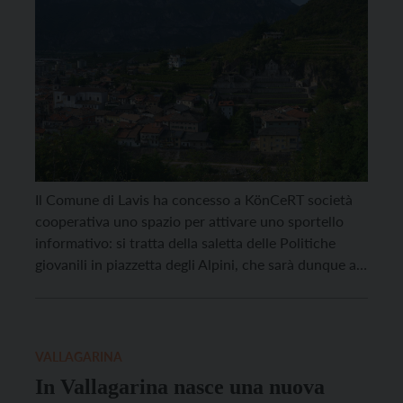
Il Comune di Lavis ha concesso a KönCeRT società
cooperativa uno spazio per attivare uno sportello
informativo: si tratta della saletta delle Politiche
giovanili in piazzetta degli Alpini, che sarà dunque a
disposizione dalle 16.30 alle 18.30 di mercoledì, per
un anno a partire dal prossimo primo settembre.
L’attività di KönCeRT è stata recentemente
presentata durante […]
VALLAGARINA
In Vallagarina nasce una nuova