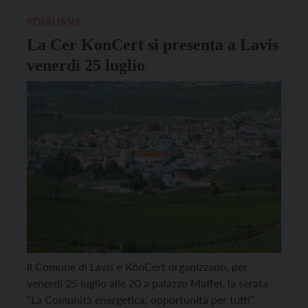
Comuni di Volano, Nogaredo, Besenello, Nomi,
Calliano e […]
ROTALIANA
La Cer KonCert si presenta a Lavis
venerdì 25 luglio
Il Comune di Lavis e KönCert organizzano, per
venerdì 25 luglio alle 20 a palazzo Maffei, la serata
“La Comunità energetica, opportunità per tutti”.