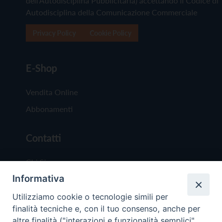
dell'Autodisciplina Pubblicitaria) accettando il Codice di
Autodisciplina della Comunicazione Commerciale
Privacy Policy
Cookie Policy
E-Shop
Vendita Online
Abbonamenti
Contatti
Chi Siamo
Informativa
Redazione
Scrivici
Utilizziamo cookie o tecnologie simili per
finalità tecniche e, con il tuo consenso, anche per
altre finalità ("interazioni e funzionalità semplici",