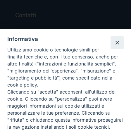
Contatti
Chi Siamo
Informativa
Redazione
Scrivici
Utilizziamo cookie o tecnologie simili per
finalità tecniche e, con il tuo consenso, anche per
altre finalità ("interazioni e funzionalità semplici",
"miglioramento dell'esperienza", "misurazione" e
"targeting e pubblicità") come specificato nella
cookie policy.
Copyright © 2019 - Tutti i diritti riservati - Vit
Cliccando su "accetta" acconsenti all'utilizzo dei
Trentina Editrice
cookie. Cliccando su "personalizza" puoi avere
maggiori informazioni sui cookie utilizzati e
Privacy Policy
personalizzare le tue preferenze. Cliccando su
Torna all'inizi
"rifiuta" o chiudendo questa informativa proseguirai
la navigazione installando i soli cookie tecnici.