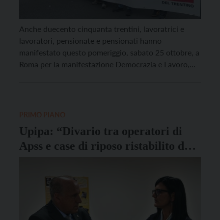
Anche duecento cinquanta trentini, lavoratrici e
lavoratori, pensionate e pensionati hanno
manifestato questo pomeriggio, sabato 25 ottobre, a
Roma per la manifestazione Democrazia e Lavoro,
organizzata dalla Cgil. In piazza San Giovanni
moltissime persone hanno voluto dire “no” ad una
legge di bilancio che reputano iniqua, insufficiente e
inadeguata a sostenere il potere d’acquisto di […]
PRIMO PIANO
Upipa: “Divario tra operatori di
Apss e case di riposo ristabilito dal
bilancio”