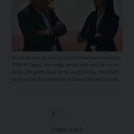
Si chiude con un utile di circa 50mila euro il bilancio
2024 di Upipa, che eroga servizi a 46 soci, di cui 44
Apsp, che gestiscono un totale di 50 Rsa. Nel 2025,
ha ricordato la presidente di Upipa Michela Chiogna,
è già stato avviato l’ufficio che, presso Apac, si
occupa degli appalti delle case […]
1
2
3
Paginazione
degli
Pagina 1 di 3
articoli