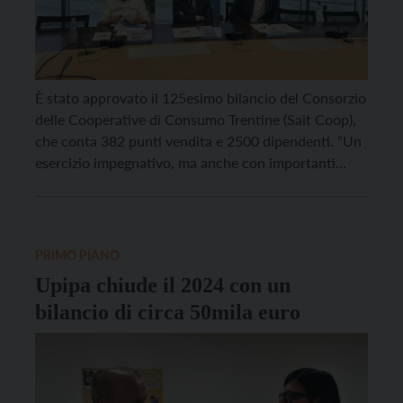
È stato approvato il 125esimo bilancio del Consorzio
delle Cooperative di Consumo Trentine (Sait Coop),
che conta 382 punti vendita e 2500 dipendenti. “Un
esercizio impegnativo, ma anche con importanti
soddisfazioni”, ha commentato il presidente Renato
Dalpalù. “Nel 2024 – ha ricordato – la Famiglia
Cooperativa di Konisberg ha deciso di rientrare nella
nostra compagine […]
PRIMO PIANO
Upipa chiude il 2024 con un
bilancio di circa 50mila euro