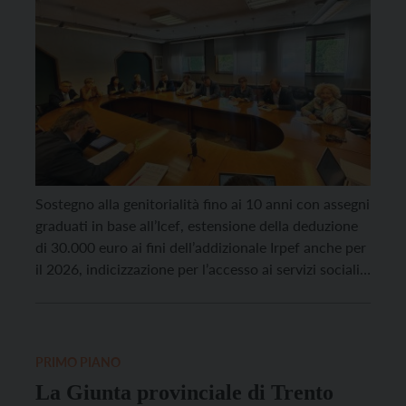
Sostegno alla genitorialità fino ai 10 anni con assegni
graduati in base all’Icef, estensione della deduzione
di 30.000 euro ai fini dell’addizionale Irpef anche per
il 2026, indicizzazione per l’accesso ai servizi sociali e
un significativo potenziamento delle risorse per il
personale sanitario e infermieristico. Sono alcuni
degli emendamenti presentati all’Alleanza
Democratica Autonomista in vista […]
PRIMO PIANO
La Giunta provinciale di Trento