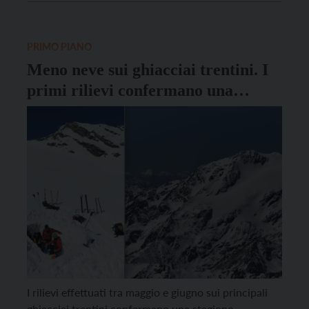
incontro riservato ai membri dei Consigli per gli
affari economici delle parrocchie trentine. Oltre […]
PRIMO PIANO
Meno neve sui ghiacciai trentini. I
primi rilievi confermano una
stagione difficile
I rilievi effettuati tra maggio e giugno sui principali
ghiacciai trentini confermano una stagione