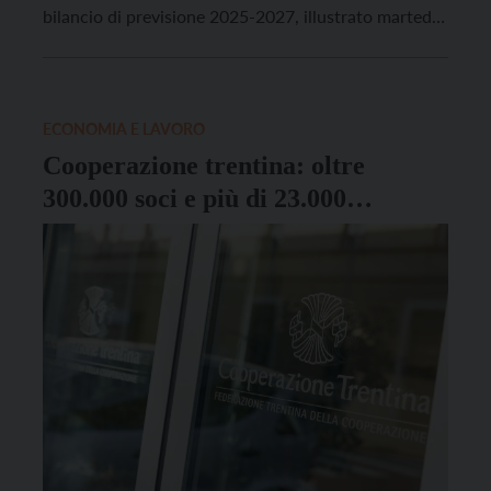
bilancio di previsione 2025-2027, illustrato martedì
24 giugno alle categorie economiche e ai sindacati
dal presidente Maurizio Fugatti. La proposta di legge
farà un passaggio al Cal nella giornata di oggi
(mercoledì […]
ECONOMIA E LAVORO
Cooperazione trentina: oltre
300.000 soci e più di 23.000
lavoratori