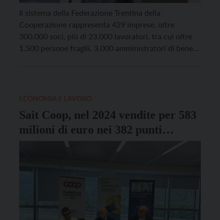
Il sistema della Federazione Trentina della
Cooperazione rappresenta 429 imprese, oltre
300.000 soci, più di 23.000 lavoratori, tra cui oltre
1.500 persone fragili, 3.000 amministratori di bene
comune, 800 milioni di euro investiti in lavoro sul
territorio, 3,9 miliardi di valore della produzione, 4
miliardi di patrimonio, 53.000 ettari coltivati e
pascolivi, 376 negozi di consumo, […]
ECONOMIA E LAVORO
Sait Coop, nel 2024 vendite per 583
milioni di euro nei 382 punti
vendita in Trentino