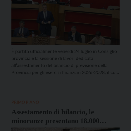
È partita ufficialmente venerdì 24 luglio in Consiglio
provinciale la sessione di lavori dedicata
all’assestamento del bilancio di previsione della
Provincia per gli esercizi finanziari 2026-2028, il cui
esame occuperà l’aula per l’intera settimana
prossima. Disponibili 599 milioni di euro per il 2026
e 178 milioni nel biennio successivo. “Una manovra
nel segno della continuità […]
PRIMO PIANO
Assestamento di bilancio, le
minoranze presentano 18.000
emendamenti