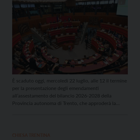
È scaduto oggi, mercoledì 22 luglio, alle 12 il termine
per la presentazione degli emendamenti
all’assestamento del bilancio 2026-2028 della
Provincia autonoma di Trento, che approderà la
prossima settimana nell’aula del Consiglio
provinciale. Le minoranze ne hanno depositati
complessivamente circa 18mila, prevalentemente di
natura ostruzionistica: 13mila sono stati presentati
CHIESA TRENTINA