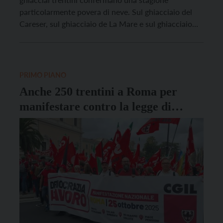
particolarmente povera di neve. Sul ghiacciaio del
Careser, sul ghiacciaio de La Mare e sul ghiacciaio
dell’Adamello l’accumulo nevoso risulta infatti
fortemente inferiore alle medie degli ultimi anni, con
valori che in alcuni settori si avvicinano alla metà di
quelli normalmente […]
PRIMO PIANO
Anche 250 trentini a Roma per
manifestare contro la legge di
bilancio