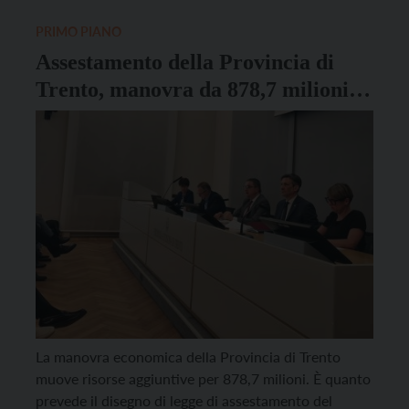
contrattuali del comparto pubblico (con l’obiettivo di
aumentare del 6% […]
PRIMO PIANO
Assestamento della Provincia di
Trento, manovra da 878,7 milioni
sul 2025
La manovra economica della Provincia di Trento
muove risorse aggiuntive per 878,7 milioni. È quanto
prevede il disegno di legge di assestamento del