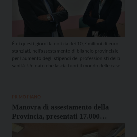
È di questi giorni la notizia dei 10,7 milioni di euro
stanziati, nell’assestamento di bilancio provinciale,
per l’aumento degli stipendi dei professionisti della
sanità. Un dato che lascia fuori il mondo delle case
di riposo. La scelta spiazza dunque Upipa, che
interviene con la presidente Michela Chiogna:
“Apprezziamo la considerazione e l’attenzione
riservata alle Case […]
PRIMO PIANO
Manovra di assestamento della
Provincia, presentati 17.000
emendamenti