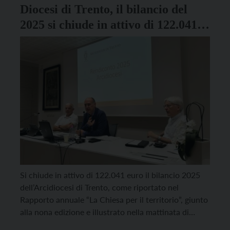
dall’Alleanza Democratica Autonomista – composta
Diocesi di Trento, il bilancio del
da […]
2025 si chiude in attivo di 122.041
euro
Si chiude in attivo di 122.041 euro il bilancio 2025
dell’Arcidiocesi di Trento, come riportato nel
Rapporto annuale “La Chiesa per il territorio”, giunto
alla nona edizione e illustrato nella mattinata di
sabato 20 giugno al Polo culturale Vigilianum, in un