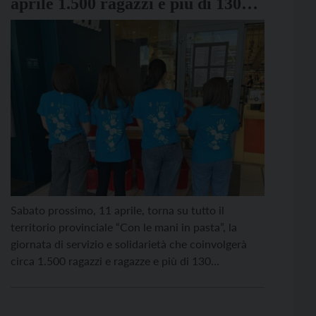
aprile 1.500 ragazzi e più di 130
supermercati coinvolti nella
colletta alimentare
Sabato prossimo, 11 aprile, torna su tutto il
territorio provinciale “Con le mani in pasta”, la
giornata di servizio e solidarietà che coinvolgerà
circa 1.500 ragazzi e ragazze e più di 130
supermercati aderenti. Lo scopo principale
dell’iniziativa è raccogliere aiuti – in particolare
prodotti alimentari – per realtà locali che operano