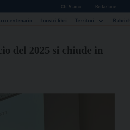
Chi Siamo
Redazione
stro centenario
I nostri libri
Territori
Rubric
cio del 2025 si chiude in