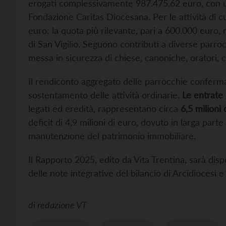
erogati complessivamente 987.475,62 euro, con un
Fondazione Caritas Diocesana. Per le attività di c
euro: la quota più rilevante, pari a 600.000 euro, r
di San Vigilio. Seguono contributi a diverse parroc
messa in sicurezza di chiese, canoniche, oratori, c
Il rendiconto aggregato delle parrocchie conferma i
sostentamento delle attività ordinarie.
Le entrate 
legati ed eredità, rappresentano circa
6,5 milioni 
deficit di 4,9 milioni di euro, dovuto in larga par
manutenzione del patrimonio immobiliare.
Il Rapporto 2025, edito da Vita Trentina, sarà dis
delle note integrative del bilancio di Arcidiocesi e 
di
redazione VT