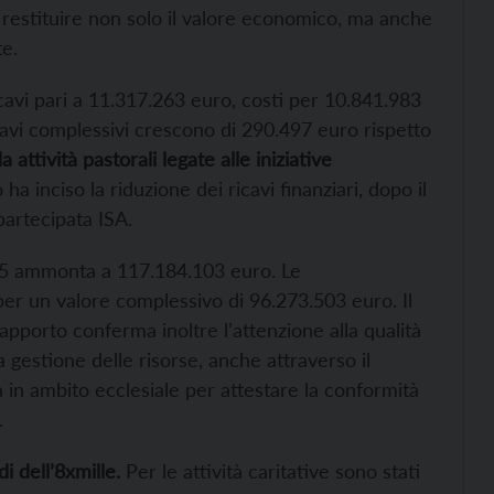
 di restituire non solo il valore economico, ma anche
te.
icavi pari a 11.317.263 euro, costi per 10.841.983
cavi complessivi crescono di 290.497 euro rispetto
 attività pastorali legate alle iniziative
ha inciso la riduzione dei ricavi finanziari, dopo il
partecipata ISA.
2025 ammonta a 117.184.103 euro. Le
per un valore complessivo di 96.273.503 euro. Il
apporto conferma inoltre l’attenzione alla qualità
a gestione delle risorse, anche attraverso il
in ambito ecclesiale per attestare la conformità
.
di dell’8xmille.
Per le attività caritative sono stati