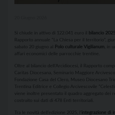
20 Giugno 2026
Si chiude in attivo di 122.041 euro il
bilancio 2025
Rapporto annuale “La Chiesa per il territorio”, giun
sabato 20 giugno al
Polo culturale Vigilianum
, in 
affari economici delle parrocchie trentine.
Oltre al bilancio dell’Arcidiocesi, il Rapporto com
Caritas Diocesana, Seminario Maggiore Arcivescov
Fondazione Casa del Clero, Museo Diocesano Tride
Trentina Editrice e Collegio Arcivescovile “Celest
viene inoltre presentato il quadro aggregato dei re
costruito sui dati di 478 Enti territoriali.
Tra le novità dell’edizione 2025, l’
integrazione di in