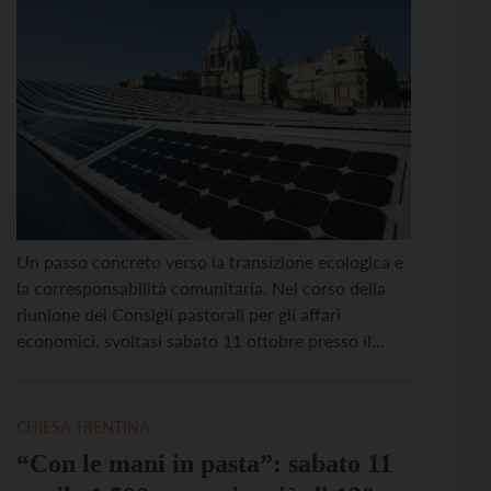
Un passo concreto verso la transizione ecologica e
la corresponsabilità comunitaria. Nel corso della
riunione dei Consigli pastorali per gli affari
economici, svoltasi sabato 11 ottobre presso il
Collegio Arcivescovile di Trento, l’economo
diocesano Marco Merler ha illustrato il progetto
per la costituzione di Comunità Energetiche
CHIESA TRENTINA
Rinnovabili (CER) sul territorio della Diocesi di
“Con le mani in pasta”: sabato 11
Trento. L’iniziativa […]