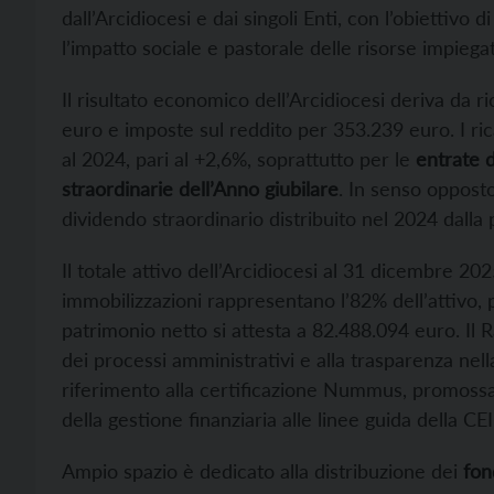
dall’Arcidiocesi e dai singoli Enti, con l’obiettivo
l’impatto sociale e pastorale delle risorse impiega
Il risultato economico dell’Arcidiocesi deriva da r
euro e imposte sul reddito per 353.239 euro. I ri
al 2024, pari al +2,6%, soprattutto per le
entrate da
straordinarie dell’Anno giubilare
. In senso opposto 
dividendo straordinario distribuito nel 2024 dalla 
Il totale attivo dell’Arcidiocesi al 31 dicembre 
immobilizzazioni rappresentano l’82% dell’attivo, 
patrimonio netto si attesta a 82.488.094 euro. Il R
dei processi amministrativi e alla trasparenza nell
riferimento alla certificazione Nummus, promossa 
della gestione finanziaria alle linee guida della CEI
Ampio spazio è dedicato alla distribuzione dei
fon