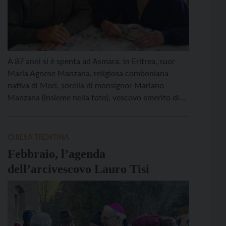
A 87 anni si è spenta ad Asmara, in Eritrea, suor
Maria Agnese Manzana, religiosa comboniana
nativa di Mori, sorella di monsignor Mariano
Manzana (insieme nella foto), vescovo emerito di
Mossorò, in Brasile. Suor Maria Agnese svolgeva il
suo servizio missionario nella capitale eritrea da
ben 58 anni. Laureata in lettere, si è sempre
CHIESA TRENTINA
occupata […]
Febbraio, l’agenda
dell’arcivescovo Lauro Tisi