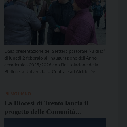
Dalla presentazione della lettera pastorale “Al di là”
di lunedì 2 febbraio all’inaugurazione dell’Anno
accademico 2025/2026 con l’intitolazione della
Biblioteca Universitaria Centrale ad Alcide De
Gasperi. Ecco l’agenda dell’arcivescovo di Trento
Lauro Tisi. Domenica 1/2: il mattino a Bieno ad ore
10.45 celebra la S. Messa e incontra la comunità; il
PRIMO PIANO
pomeriggio a Trento – […]
La Diocesi di Trento lancia il
progetto delle Comunità
Energetiche Rinnovabili