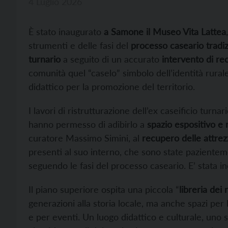
4 Luglio 2026
È stato inaugurato
a Samone il Museo Vita Lattea
strumenti e delle fasi del
processo caseario tradiz
turnario
a seguito di un accurato
intervento di re
comunità quel “caselo” simbolo dell’identità rural
didattico per la promozione del territorio.
I lavori di ristrutturazione dell’ex caseificio turna
hanno permesso di adibirlo a
spazio espositivo e
curatore Massimo Simini, al
recupero delle attrez
presenti al suo interno, che sono state paziente
seguendo le fasi del processo caseario. E’ stata ino
Il piano superiore ospita una piccola “
libreria dei 
generazioni alla storia locale, ma anche spazi per la
e per eventi. Un luogo didattico e culturale, uno sp