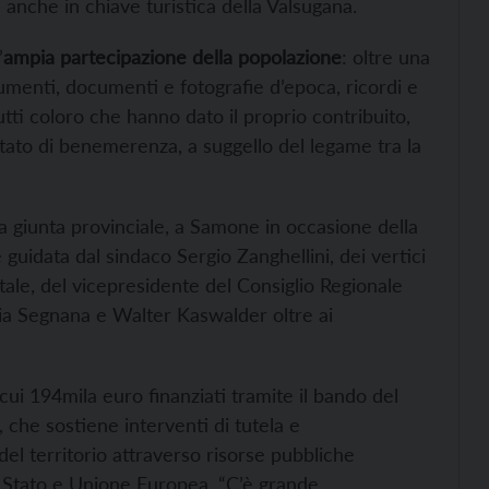
 anche in chiave turistica della Valsugana.
’
ampia partecipazione della popolazione
: oltre una
rumenti, documenti e fotografie d’epoca, ricordi e
tti coloro che hanno dato il proprio contribuito,
tato di benemerenza, a suggello del legame tra la
la giunta provinciale, a Samone in occasione della
guidata dal sindaco Sergio Zanghellini, dei vertici
ale, del vicepresidente del Consiglio Regionale
nia Segnana e Walter Kaswalder oltre ai
i cui 194mila euro finanziati tramite il bando del
 che sostiene interventi di tutela e
 del territorio attraverso risorse pubbliche
 Stato e Unione Europea. “C’è grande