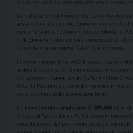
circuiti museali del territorio, per una promozione
La realizzazione del museo Vita Lattea ha visto un
sessantina i cittadini che hanno fornito vecchi st
memoria storica, restauro e lavoro volontario. A tu
nella giornata di domani sarà consegnato un attes
comunità e la sua nuova “casa” della memoria.
L’evento inaugurale ha visto la partecipazione del
seduta fuori porta, dell’amministrazione comunale 
del Gruppo di Azione Locale (GAL) Trentino Orient
Roberto Paccher, dei consiglieri provinciali Stefa
rappresentanti delle associazioni locali.
Un
investimento complessivo di 509.686 euro
, d
Gruppo di Azione Locale (GAL) Trentino Orientale,
riqualificazione del patrimonio storico e culturale
compartecipate da Provincia autonoma di Trento,