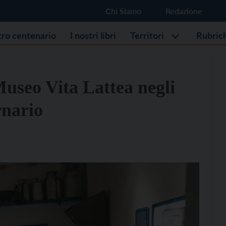
Chi Siamo
Redazione
stro centenario
I nostri libri
Territori
Rubric
useo Vita Lattea negli
rnario