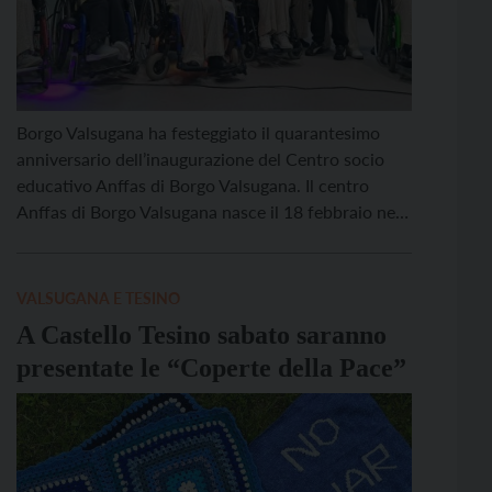
Borgo Valsugana ha festeggiato il quarantesimo
anniversario dell’inaugurazione del Centro socio
educativo Anffas di Borgo Valsugana. Il centro
Anffas di Borgo Valsugana nasce il 18 febbraio nel
1985 come centro socio educativo e di formazione
professionale, su iniziativa di un gruppo di genitori
e in particolare di Alice Casagrande, poi divenuta
VALSUGANA E TESINO
genitore responsabile, con il […]
A Castello Tesino sabato saranno
presentate le “Coperte della Pace”