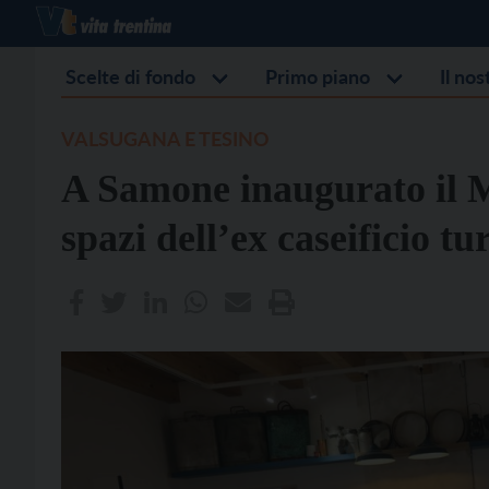
Scelte di fondo
Primo piano
Il no
VALSUGANA E TESINO
A Samone inaugurato il M
spazi dell’ex caseificio tu