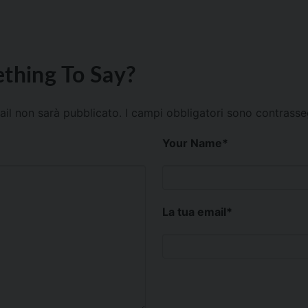
thing To Say?
mail non sarà pubblicato.
I campi obbligatori sono contrass
Your Name
*
La tua email
*