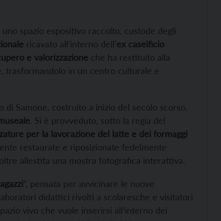
, uno spazio espositivo raccolto, custode degli
ionale
ricavato all’interno dell’
ex caseificio
cupero e valorizzazione
che ha restituito alla
e, trasformandolo in un centro culturale e
rio di Samone, costruito a inizio del secolo scorso,
 museale
. Si è provveduto, sotto la regia del
zature per la lavorazione del latte e dei formaggi
mente restaurate e riposizionate fedelmente
ltre allestita una mostra fotografica interattiva.
ragazzi
”, pensata per avvicinare le nuove
boratori didattici rivolti a scolaresche e visitatori
azio vivo che vuole inserirsi all’interno dei