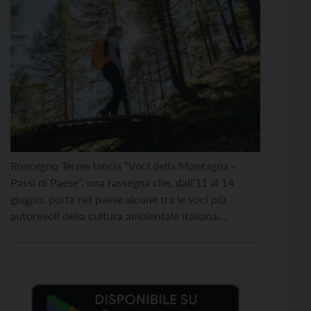
Roncegno Terme lancia “Voci della Montagna –
Passi di Paese”, una rassegna che, dall’11 al 14
giugno, porta nel paese alcune tra le voci più
autorevoli della cultura ambientale italiana.
Quattro giorni di cammino, laboratori, incontri e
narrazioni per vivere il territorio nella sua interezza:
dal parco storico al torrente Larganza, dal bosco
alla montagna […]