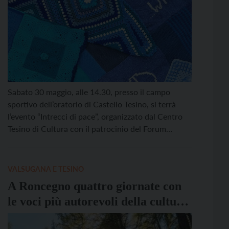
Sabato 30 maggio, alle 14.30, presso il campo
sportivo dell’oratorio di Castello Tesino, si terrà
l’evento “Intrecci di pace”, organizzato dal Centro
Tesino di Cultura con il patrocinio del Forum
Trentino per la Pace e i Diritti Umani. Nel corso del
pomeriggio saranno presentate le Coperte della
Pace, realizzate a mano dalle Donne per la […]
VALSUGANA E TESINO
A Roncegno quattro giornate con
le voci più autorevoli della cultura
ambientale italiana