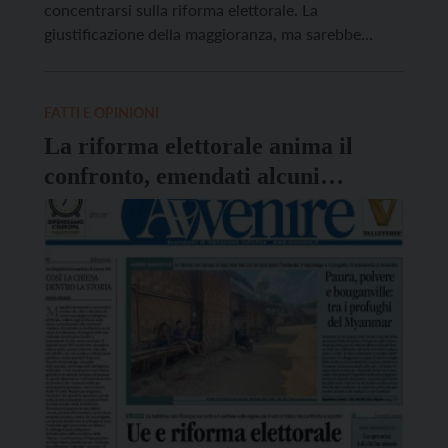
concentrarsi sulla riforma elettorale. La
giustificazione della maggioranza, ma sarebbe
meglio dire della Meloni e di FdI perché gli altri
sono piuttosto tiepidi, è che bisogna liberarsi da un
sistema vigente che consentirebbe anche di non
FATTI E OPINIONI
vedere vincitori […]
La riforma elettorale anima il
confronto, emendati alcuni
passaggi