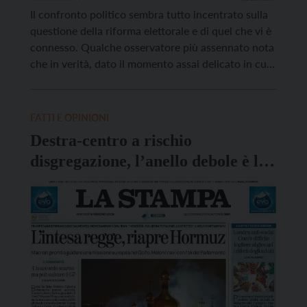
Il confronto politico sembra tutto incentrato sulla
questione della riforma elettorale e di quel che vi è
connesso. Qualche osservatore più assennato nota
che in verità, dato il momento assai delicato in cui
stiamo vivendo, ci dovrebbero essere problemi più
gravi da affrontare, ma il governo non sa cosa
presentare al Paese, viste le divisioni […]
FATTI E OPINIONI
Destra-centro a rischio
disgregazione, l’anello debole è la
Lega