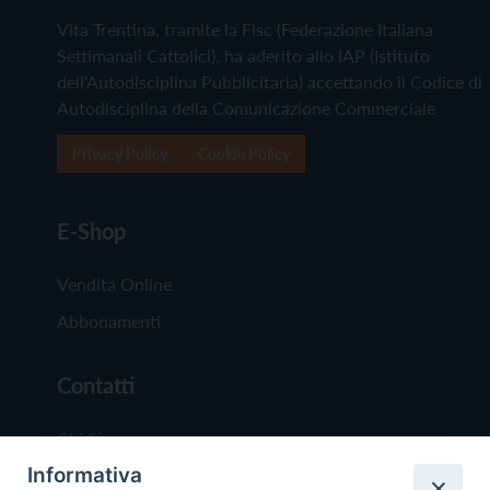
Vita Trentina, tramite la Fisc (Federazione Italiana
Settimanali Cattolici), ha aderito allo IAP (Istituto
dell'Autodisciplina Pubblicitaria) accettando il Codice di
Autodisciplina della Comunicazione Commerciale
Privacy Policy
Cookie Policy
E-Shop
Vendita Online
Abbonamenti
Contatti
Chi Siamo
Informativa
Redazione