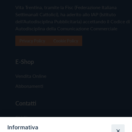
Vita Trentina, tramite la Fisc (Federazione Italiana
Settimanali Cattolici), ha aderito allo IAP (Istituto
dell'Autodisciplina Pubblicitaria) accettando il Codice di
Autodisciplina della Comunicazione Commerciale
Privacy Policy
Cookie Policy
E-Shop
Vendita Online
Abbonamenti
Contatti
Chi Siamo
Informativa
Redazione