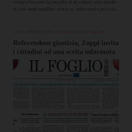
comporta come la parodia di sé stesso, una spirale
di crisi degli equilibri storici e, nella nostra piccola
Italia, un paese che in cui una parte cospicua dei
media si balocca in un gioco sterile di scambio delle
[…]
FATTI E OPINIONI
,
REFERENDUM GIUSTIZIA 2026
Referendum giustizia, Zuppi invita
i cittadini ad una scelta informata