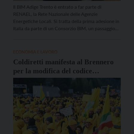
Il BIM Adige Trento è entrato a far parte di
RENAEL, la Rete Nazionale delle Agenzie
Energetiche Locali. Si tratta della prima adesione in
Italia da parte di un Consorzio BIM, un passaggio
che segna un ruolo nuovo e strategico del
Consorzio a livello nazionale e riconosce il lavoro
svolto sul territorio in materia di energia, […]
ECONOMIA E LAVORO
Coldiretti manifesta al Brennero
per la modifica del codice
doganale