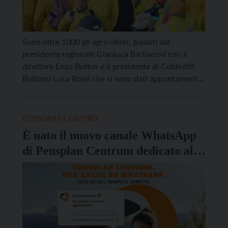
Sono oltre 1000 gli agricoltori, guidati dal
presidente regionale Gianluca Barbacovi con il
direttore Enzo Bottos e il presidente di Coldiretti
Bolzano Luca Rossi che si sono dati appuntamento
oggi, 27 aprile, al Brennero per una grande
manifestazione nazionale. “Abbiamo bisogno della
pace. A pagare il conto della guerra sono sempre i
ECONOMIA E LAVORO
contadini e la […]
È nato il nuovo canale WhatsApp
di Pensplan Centrum dedicato al
welfare complementare