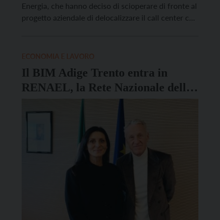
Energia, che hanno deciso di scioperare di fronte al
progetto aziendale di delocalizzare il call center che
attualmente occupa 34 persone a Trento (più 18 a
Milano). Il nodo della questione è il nuovo appalto
che prevede che tra […]
ECONOMIA E LAVORO
Il BIM Adige Trento entra in
RENAEL, la Rete Nazionale delle
Agenzie Energetiche Locali