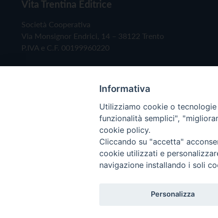
Vita Trentina Editrice
Società Cooperativa
Via Monsignor Endrici, 14 – 38122 Trento
P.IVA e C.F. 00199960220
Informativa
Utilizziamo cookie o tecnologie s
funzionalità semplici", "miglior
cookie policy.
Cliccando su "accetta" acconsent
Copyright © 2019 - Tutti i diritti riservati - Vita
cookie utilizzati e personalizza
navigazione installando i soli co
Privacy Policy
Personalizza