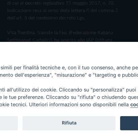
di cui al decreto legislativo 15 maggio 2017, n. 70.
Indicazione resa ai sensi della lettera f) del comma 2
dell'art. 5 del medesimo decreto Lgs.
Vita Trentina, tramite la Fisc (Federazione Italiana
Settimanali Cattolici), ha aderito allo IAP (Istituto
dell'Autodisciplina Pubblicitaria) accettando il Codice di
Autodisciplina della Comunicazione Commerciale
imili per finalità tecniche e, con il tuo consenso, anche per 
Privacy Policy
Cookie Policy
amento dell'esperienza", "misurazione" e "targeting e pubbli
i all'utilizzo dei cookie. Cliccando su "personalizza" puoi
 Trentina Editrice
re le tue preferenze. Cliccando su "rifiuta" o chiudendo que
okie tecnici. Ulteriori informazioni sono disponibili nella
coo
Rifiuta