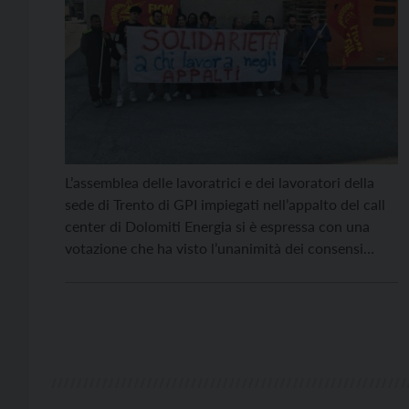
L’assemblea delle lavoratrici e dei lavoratori della
sede di Trento di GPI impiegati nell’appalto del call
center di Dolomiti Energia si è espressa con una
votazione che ha visto l’unanimità dei consensi
(anche delle lavoratrici e dei lavoratori di Milano)
sull’accordo per il passaggio dei 47 lavoratori e
lavoratrici alla società LUO, subentrante
nell’appalto a […]