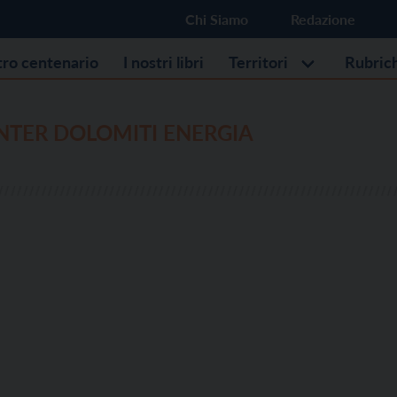
Chi Siamo
Redazione
stro centenario
I nostri libri
Territori
Rubric
NTER DOLOMITI ENERGIA