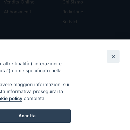
Vendita Online
Chi Siamo
Abbonamenti
Redazione
Scrivici
altre finalità ("interazioni e
cità") come specificato nella
 avere maggiori informazioni sui
sta informativa proseguirai la
kie policy
completa.
Torna all'inizio
Accetta