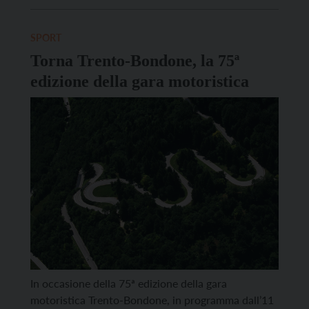
convenzioni di rotazione, questa volta sarà valida
solamente per il più importante campionato […]
SPORT
Torna Trento-Bondone, la 75ª
edizione della gara motoristica
In occasione della 75ª edizione della gara
motoristica Trento-Bondone, in programma dall’11