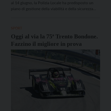
al 14 giugno, la Polizia Locale ha predisposto un
piano di gestione della viabilità e della sicurezza
urbana. La manifestazione, che si conferma come
uno degli appuntamenti motoristici più prestigiosi e
attesi del panorama nazionale ed europeo,
SPORT
richiederà l’adozione di alcune limitazioni alla […]
Oggi al via la 75ª Trento Bondone.
Fazzino il migliore in prova