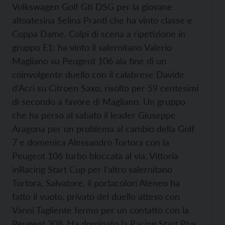
Volkswagen Golf Gti DSG per la giovane
altoatesina Selina Prantl che ha vinto classe e
Coppa Dame. Colpi di scena a ripetizione in
gruppo E1: ha vinto il salernitano Valerio
Magliano su Peugeot 106 ala fine di un
coinvolgente duello con il calabrese Davide
d’Acri su Citroen Saxo, risolto per 59 centesimi
di secondo a favore di Magliano. Un gruppo
che ha perso al sabato il leader Giuseppe
Aragona per un problema al cambio della Golf
7 e domenica Alessandro Tortora con la
Peugeot 106 turbo bloccata al via. Vittoria
inRacing Start Cup per l’altro salernitano
Tortora, Salvatore, il portacolori Ateneo ha
fatto il vuoto, privato del duello atteso con
Vanni Tagliente fermo per un contatto con la
Peugeot 308. Ha dominato la Racing Start Plus