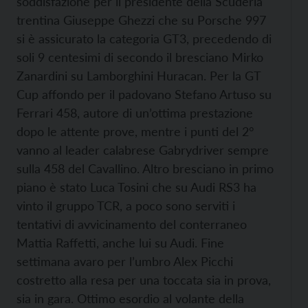
soddisfazione per il presidente della Scuderia
trentina Giuseppe Ghezzi che su Porsche 997
si è assicurato la categoria GT3, precedendo di
soli 9 centesimi di secondo il bresciano Mirko
Zanardini su Lamborghini Huracan. Per la GT
Cup affondo per il padovano Stefano Artuso su
Ferrari 458, autore di un’ottima prestazione
dopo le attente prove, mentre i punti del 2°
vanno al leader calabrese Gabrydriver sempre
sulla 458 del Cavallino. Altro bresciano in primo
piano è stato Luca Tosini che su Audi RS3 ha
vinto il gruppo TCR, a poco sono serviti i
tentativi di avvicinamento del conterraneo
Mattia Raffetti, anche lui su Audi. Fine
settimana avaro per l’umbro Alex Picchi
costretto alla resa per una toccata sia in prova,
sia in gara. Ottimo esordio al volante della