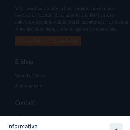
Vita Trentina, tramite la Fisc (Federazione Italiana
Settimanali Cattolici), ha aderito allo IAP (Istituto
dell'Autodisciplina Pubblicitaria) accettando il Codice di
Autodisciplina della Comunicazione Commerciale
Privacy Policy
Cookie Policy
E-Shop
Vendita Online
Abbonamenti
Contatti
Chi Siamo
Informativa
Redazione