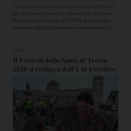
È il siracusano Luigi Fazzino su Osella Pa30 Evo il
più veloce nelle prove del sabato della 75ª Trento
Bondone, con il tempo di 9’28”90. Benché abbia
lamentato difficoltà ad adattarsi ad un percorso
così lungo, che mette a dura prova anche sul piano
fisico, ha comunque fatto capire con chi dovrà fare
i conti […]
SPORT
Il Festival dello Sport di Trento
2026 si svolgerà dall’1 al 4 ottobre