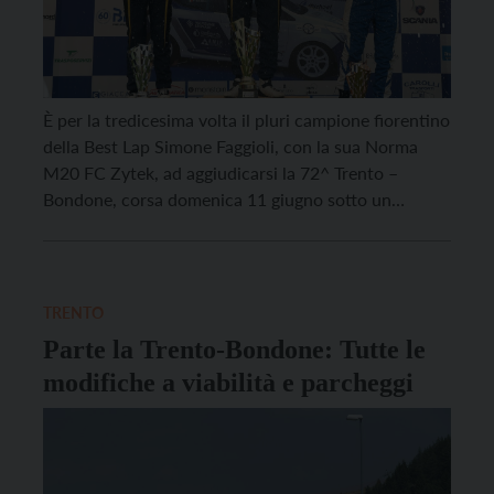
È per la tredicesima volta il pluri campione fiorentino
della Best Lap Simone Faggioli, con la sua Norma
M20 FC Zytek, ad aggiudicarsi la 72^ Trento –
Bondone, corsa domenica 11 giugno sotto un
inaspettato sole. Sul podio della gara organizzata
dalla Scuderia Trentina in collaborazione con AC
Trento, quinto round stagionale di Campionato
Italiano […]
TRENTO
Parte la Trento-Bondone: Tutte le
modifiche a viabilità e parcheggi