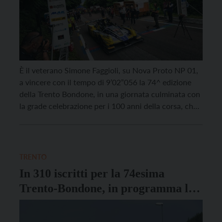
È il veterano Simone Faggioli, su Nova Proto NP 01,
a vincere con il tempo di 9’02”056 la 74^ edizione
della Trento Bondone, in una giornata culminata con
la grade celebrazione per i 100 anni della corsa, che
ha avuto validità come secondo round di
Campionato italiano Supersalita e prova del
Campionato Europeo della Montagna, […]
TRENTO
In 310 iscritti per la 74esima
Trento-Bondone, in programma l’8
giugno