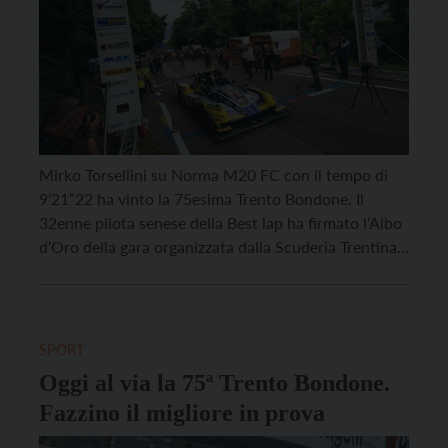
Mirko Torsellini su Norma M20 FC con il tempo di
9’21”22 ha vinto la 75esima Trento Bondone. Il
32enne pilota senese della Best lap ha firmato l’Albo
d’Oro della gara organizzata dalla Scuderia Trentina
in collaborazione con l’Automobile Club Trento, che
è stata terzo appuntamento del Campionato Italiano
Supersalita. Un appassionante duello per la vittoria
[…]
SPORT
Oggi al via la 75ª Trento Bondone.
Fazzino il migliore in prova