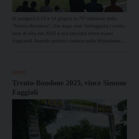
Si svolgerà il 13 e 14 giugno la 75ª edizione della
“Trento Bondone”, che dopo aver festeggiato i cento
anni di vita nel 2025 è ora lanciata verso nuovi
traguardi. Avendo potuto contare sulla titolazione
europea lo scorso anno, in ossequio alle convenzioni
di rotazione, questa volta sarà valida solamente per il
più importante campionato […]
SPORT
Trento-Bondone 2025, vince Simone
Faggioli