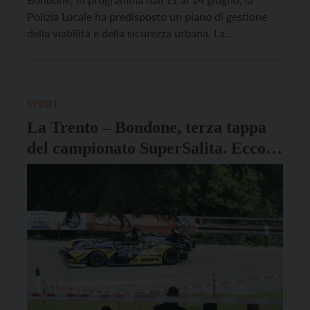
Polizia Locale ha predisposto un piano di gestione
della viabilità e della sicurezza urbana. La
manifestazione, che si conferma come uno degli
appuntamenti motoristici più prestigiosi e attesi del
panorama nazionale ed europeo, richiederà
l’adozione di alcune limitazioni alla sosta e […]
SPORT
La Trento – Bondone, terza tappa
del campionato SuperSalita. Ecco
quando sarà l’edizione numero 75