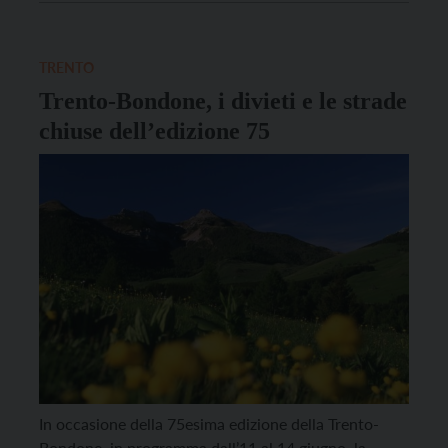
appuntamenti motoristici più prestigiosi e attesi del
panorama nazionale ed europeo, richiederà
l’adozione di alcune limitazioni alla […]
TRENTO
Trento-Bondone, i divieti e le strade
chiuse dell’edizione 75
In occasione della 75esima edizione della Trento-
Bondone, in programma dall’11 al 14 giugno, la