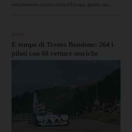
emozionante cronoscalata d’Europa, giunta alla
settantatreesima edizione (la prima venne disputata
novantanove anni fa, il 5 luglio 1925), è inserita
infatti nella nuova serie d’eccellenza che si articola in
sette gare […]
SPORT
È tempo di Trento Bondone: 264 i
piloti con 68 vetture storiche