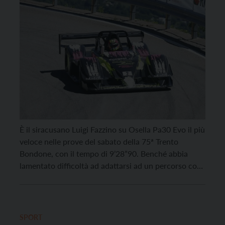
È il siracusano Luigi Fazzino su Osella Pa30 Evo il più
veloce nelle prove del sabato della 75ª Trento
Bondone, con il tempo di 9’28”90. Benché abbia
lamentato difficoltà ad adattarsi ad un percorso così
lungo, che mette a dura prova anche sul piano fisico,
ha comunque fatto capire con chi dovrà fare i conti
[…]
SPORT