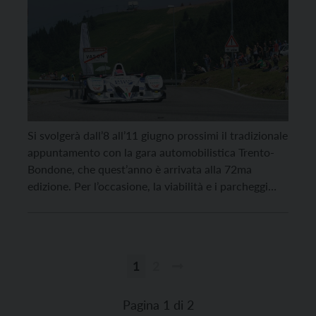
Si svolgerà dall’8 all’11 giugno prossimi il tradizionale
appuntamento con la gara automobilistica Trento-
Bondone, che quest’anno è arrivata alla 72ma
edizione. Per l’occasione, la viabilità e i parcheggi
nelle strade interessate dalla gara subiranno delle
importanti modifiche. In particolare, saranno vietati
il transito e la sosta sulla strada provinciale 85 del
Monte Bondone; inoltre sarà […]
1
2
Paginazione
degli
Pagina 1 di 2
articoli