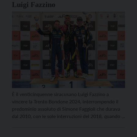
Luigi Fazzino
È il venticinquenne siracusano Luigi Fazzino a
vincere la Trento Bondone 2024, interrompendo il
predominio assoluto di Simone Faggioli che durava
dal 2010, con le sole interruzioni del 2018, quando il
fuoriclasse fiorentino mancò perché impegnato nella
Pikes Peak e del 2020 quando la gara fu annullata