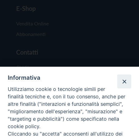
E-Shop
Vendita Online
Abbonamenti
Contatti
Chi Siamo
Informativa
Redazione
Scrivici
Utilizziamo cookie o tecnologie simili per
finalità tecniche e, con il tuo consenso, anche per
altre finalità ("interazioni e funzionalità semplici",
"miglioramento dell'esperienza", "misurazione" e
"targeting e pubblicità") come specificato nella
cookie policy.
Copyright © 2019 - Tutti i diritti riservati - Vit
Cliccando su "accetta" acconsenti all'utilizzo dei
Trentina Editrice