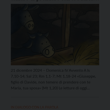
tua sposa»
21 dicembre 2024 – Domenica IV Avvento A Is
7,10-14; Sal 23; Rm 1,1-7; Mt 1,18-24 «Giuseppe,
figlio di Davide, non temere di prendere con te
Maria, tua sposa» (Mt 1,20) Le letture di oggi
completano il percorso alla scoperta di Colui che
attendiamo, offrendoci l’esperienza di Paolo e di
Giuseppe. Scrivendo alla comunità di […]
IN DIALOGO CON LA PAROLA