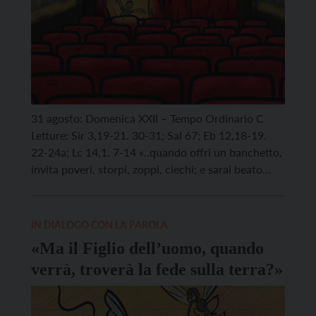
31 agosto: Domenica XXII – Tempo Ordinario C
Letture: Sir 3,19-21. 30-31; Sal 67; Eb 12,18-19.
22-24a; Lc 14,1. 7-14 «..quando offri un banchetto,
invita poveri, storpi, zoppi, ciechi; e sarai beato
perché non hanno da ricambiarti» (Lc 14,13-14).
Luca ama presentare Gesù seduto a tavola con
persone diverse: farisei e pubblicani (5,29-30),
IN DIALOGO CON LA PAROLA
discepole (10,38-42) […]
«Ma il Figlio dell’uomo, quando
verrà, troverà la fede sulla terra?»