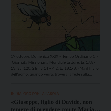
19 ottobre: Domenica XXIX – Tempo Ordinario C –
Giornata Missionaria Mondiale Letture: Es 17,8-
13; Sal 120; 2Tm 3,14 – 4,2; Lc 18,1-8. «Ma il Figlio
dell’uomo, quando verrà, troverà la fede sulla
terra?» (Lc 18,8) La liturgia di oggi ci aiuta a
riflettere su un tema particolarmente caro
all’evangelista Luca, la preghiera, offrendoci alcuni
IN DIALOGO CON LA PAROLA
compagni […]
«Giuseppe, figlio di Davide, non
temere di prendere con te Maria,