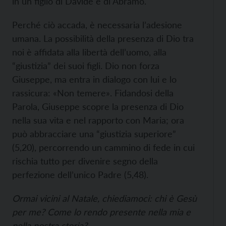
in un figlio di Davide e di Abramo.
Perché ciò accada, è necessaria l’adesione
umana. La possibilità della presenza di Dio tra
noi è affidata alla libertà dell’uomo, alla
“giustizia” dei suoi figli. Dio non forza
Giuseppe, ma entra in dialogo con lui e lo
rassicura: «Non temere». Fidandosi della
Parola, Giuseppe scopre la presenza di Dio
nella sua vita e nel rapporto con Maria; ora
può abbracciare una “giustizia superiore”
(5,20), percorrendo un cammino di fede in cui
rischia tutto per divenire segno della
perfezione dell’unico Padre (5,48).
Ormai vicini al Natale, chiediamoci: chi è Gesù
per me? Come lo rendo presente nella mia e
nella nostra storia?