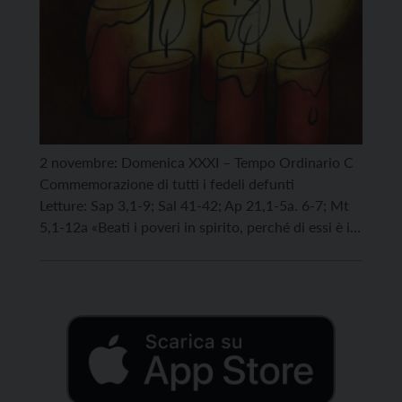
2 novembre: Domenica XXXI – Tempo Ordinario C
Commemorazione di tutti i fedeli defunti
Letture: Sap 3,1-9; Sal 41-42; Ap 21,1-5a. 6-7; Mt
5,1-12a «Beati i poveri in spirito, perché di essi è il
regno dei cieli» (Mt 5,3) Tra i tre formulari indicati
per la celebrazione odierna, ho scelto di continuare
a riflettere sul vangelo […]