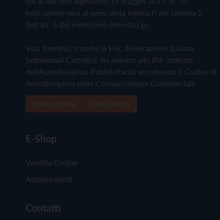
cui al decreto legislativo 15 maggio 2017, n. 70.
Indicazione resa ai sensi della lettera f) del comma 2
dell'art. 5 del medesimo decreto Lgs.
Vita Trentina, tramite la Fisc (Federazione Italiana
Settimanali Cattolici), ha aderito allo IAP (Istituto
dell'Autodisciplina Pubblicitaria) accettando il Codice di
Autodisciplina della Comunicazione Commerciale
Privacy Policy
Cookie Policy
E-Shop
Vendita Online
Abbonamenti
Contatti