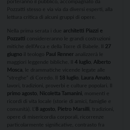
porteranno il pubblico, accompagnato da
Pozzatti stesso e via via da diversi esperti, alla
lettura critica di alcuni gruppi di opere.
Nella prima serata i due
architetti Piazzi e
Pozzatti
considereranno le grandi costruzioni
mitiche dell’Arca e della Torre di Babele. Il
27
giugno
il teologo
Paul Renner
analizzerà le
maggiori leggende bibliche. Il
4 luglio
,
Alberto
Mosca
, le drammatiche vicende legate alle
“streghe” di Coredo. Il
18 luglio
,
Laura Amato
,
lavori, tradizioni, proverbi e culture popolari. Il
primo agosto
,
Nicoletta Tamanini
, momenti e
ricordi di vita locale (storie di amici, famiglie e
comunità). L’
8 agosto
,
Pietro Marsilli
, tradizioni,
opere di misericordia corporali, ricorrenze
particolarmente significative, contrasto fra