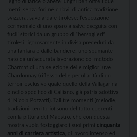
legno di larice o abete lunghi ben oltre i due
metri, senza fori né chiavi, di antica tradizione
svizzera, savoiarda e tirolese; l’esecuzione
cerimoniale di uno sparo a salve eseguita con
fucili storici da un gruppo di “bersaglieri”
tirolesi rigorosamente in divisa preceduti da
una fanfara e dalle bandiere; uno spumante
nato da un’accurata lavorazione col metodo
Charmat di una selezione delle migliori uve
Chardonnay (riflesso delle peculiarità di un
terroir esclusivo quale quello della Vallagarina
e nello specifico di Calliano, già patria adottiva
di Nicola Pozzatti). Tali tre momenti (melodie,
tradizioni, territorio) sono del tutto coerenti
con la pittura del Maestro, che con questa
mostra vuole festeggiare i suoi primi
cinquanta
anni di carriera artistica
, di lavoro intenso ed