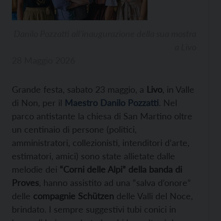
Danilo Pozzatti all’inaugurazione della sua mostra
a Livo
28 Maggio 2026
Grande festa, sabato 23 maggio, a
Livo
, in Valle
di Non, per il
Maestro Danilo Pozzatti
. Nel
parco antistante la chiesa di San Martino oltre
un centinaio di persone (politici,
amministratori, collezionisti, intenditori d’arte,
estimatori, amici) sono state allietate dalle
melodie dei
“Corni delle Alpi” della banda di
Proves
, hanno assistito ad una “salva d’onore”
delle
compagnie Schützen
delle Valli del Noce,
brindato. I sempre suggestivi tubi conici in