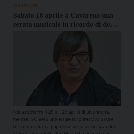
ApT Val di Non. Il programma dell’evento
VAL DI NON
prevede show cooking, […]
Sabato 18 aprile a Cavareno una
serata musicale in ricordo di don
Mauro Leonardelli
Nella notte fra il 25 e il 26 aprile di un anno fa,
mentre la Chiesa universale si apprestava a dare
l’estremo saluto a papa Francesco, ci lasciava don
Mauro Leonardelli. Don Mauro ha operato per