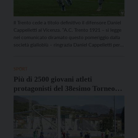
Il Trento cede a titolo definitivo il difensore Daniel
Cappelletti al Vicenza. “A.C. Trento 1921 – si legge
nel comunicato diramato questo pomeriggio dalla
società gialloblù – ringrazia Daniel Cappelletti per
la professionalità e l’impegno profusi nelle tre
stagioni in maglia gialloblù, nelle quali ha
collezionato 65 presenze e 2 reti, distinguendosi
SPORT
per le sue […]
Più di 2500 giovani atleti
protagonisti del 38esimo Torneo
Internazionale Città della Pace