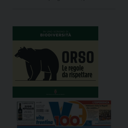
ai calci di rigore per 3-0. Il tecnico Tabbiani
conferma il consueto 4-3-3 con Barlocco in porta;
in difesa Triacca, Cappelletti, […]