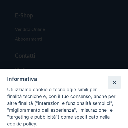
E-Shop
Vendita Online
Abbonamenti
Contatti
Chi Siamo
Informativa
Redazione
Scrivici
Utilizziamo cookie o tecnologie simili per
finalità tecniche e, con il tuo consenso, anche per
altre finalità ("interazioni e funzionalità semplici",
"miglioramento dell'esperienza", "misurazione" e
"targeting e pubblicità") come specificato nella
cookie policy.
Copyright © 2019 - Tutti i diritti riservati - Vit