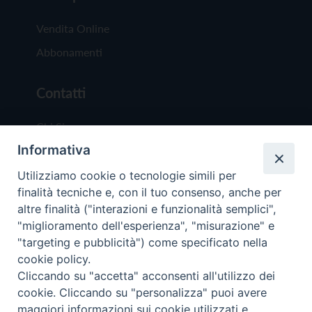
Vendita Online
Abbonamenti
Contatti
Chi Siamo
Informativa
Redazione
Scrivici
Utilizziamo cookie o tecnologie simili per
finalità tecniche e, con il tuo consenso, anche per
altre finalità ("interazioni e funzionalità semplici",
"miglioramento dell'esperienza", "misurazione" e
"targeting e pubblicità") come specificato nella
cookie policy.
Copyright © 2019 - Tutti i diritti riservati - Vit
Cliccando su "accetta" acconsenti all'utilizzo dei
Trentina Editrice
cookie. Cliccando su "personalizza" puoi avere
maggiori informazioni sui cookie utilizzati e