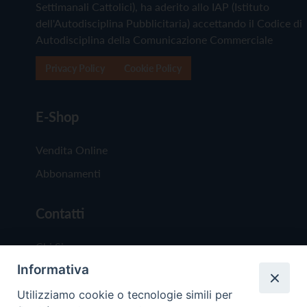
Settimanali Cattolici), ha aderito allo IAP (Istituto
dell'Autodisciplina Pubblicitaria) accettando il Codice di
Autodisciplina della Comunicazione Commerciale
Privacy Policy
Cookie Policy
E-Shop
Vendita Online
Abbonamenti
Contatti
Chi Siamo
Informativa
Redazione
Scrivici
Utilizziamo cookie o tecnologie simili per