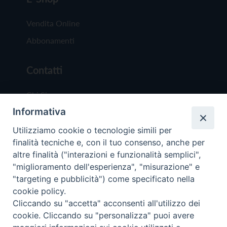
Vendita Online
Abbonamenti
Contatti
Chi Siamo
Informativa
Redazione
Scrivici
Utilizziamo cookie o tecnologie simili per
finalità tecniche e, con il tuo consenso, anche per
altre finalità ("interazioni e funzionalità semplici",
"miglioramento dell'esperienza", "misurazione" e
"targeting e pubblicità") come specificato nella
cookie policy.
Copyright © 2019 - Tutti i diritti riservati - Vit
Cliccando su "accetta" acconsenti all'utilizzo dei
Trentina Editrice
cookie. Cliccando su "personalizza" puoi avere