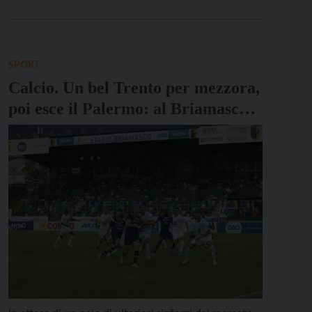
manifestazione domenica 5 maggio saranno vietati
il transito e la sosta nelle seguenti vie e piazze: via
Belenzani, via Belenzani, […]
SPORT
Calcio. Un bel Trento per mezzora,
poi esce il Palermo: al Briamasco
finisce 3-0 per i rosanero