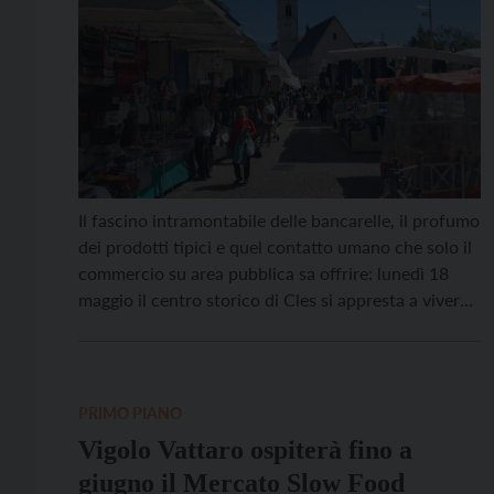
Il fascino intramontabile delle bancarelle, il profumo
dei prodotti tipici e quel contatto umano che solo il
commercio su area pubblica sa offrire: lunedì 18
maggio il centro storico di Cles si appresta a vivere
una nuova giornata all’insegna della tradizione con il
ritorno del suo storico mercato, in veste
straordinaria. L’iniziativa, che animerà le […]
PRIMO PIANO
Vigolo Vattaro ospiterà fino a
giugno il Mercato Slow Food