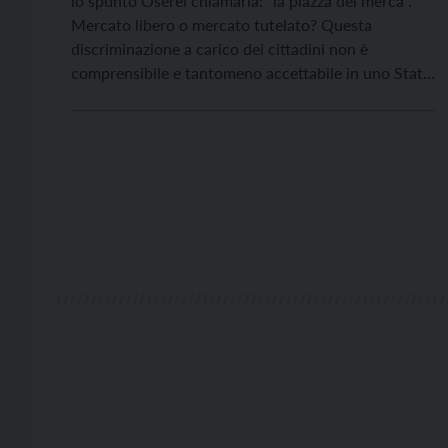
lo spunto Oserei chiamarla: ”la piazza del mercà”.
Mercato libero o mercato tutelato? Questa
discriminazione a carico dei cittadini non è
comprensibile e tantomeno accettabile in uno Stato
che si ritiene democratico. Dico discriminazione
perché non tutti sono in grado di operare questa
scelta tanto pubblicizzata anche a livello dei media
pubblici e privati. Queste […]