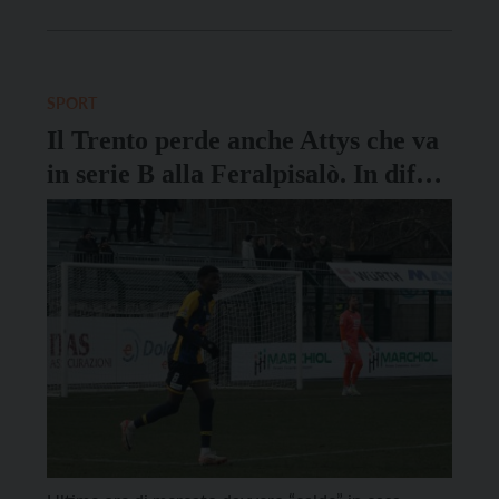
di stagione e proveniente dal nostro territorio grazie
agli operatori agricoli dei mercati contadini di piazza
Dante e di via […]
SPORT
Il Trento perde anche Attys che va
in serie B alla Feralpisalò. In difesa
arriva l’esperto Cappelletti