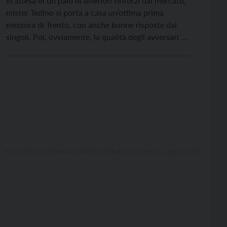
In attesa di un paio di ulteriori rinforzi dal mercato,
mister Tedino si porta a casa un’ottima prima
mezzora di Trento, con anche buone risposte dai
singoli. Poi, ovviamente, la qualità degli avversari di
ieri al Briamasco, il Palermo di Corini, ha pesato:
dopo un primo terzo di gara di sostanziale
equilibrio, al 31° il […]