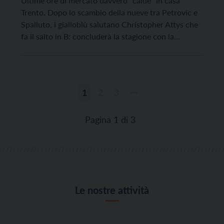
Ultime ore di mercato davvero “calde” in casa
Trento. Dopo lo scambio della nueve tra Petrovic e
Spalluto, i gialloblù salutano Christopher Attys che
fa il salto in B: concluderà la stagione con la
Feralpisalò, cercando di contribuire alla salvezza dei
lombardi. Salvezza che comporterebbe per altro il
riscatto automatico del talentuoso franco haitiano
classe […]
1
2
3
Paginazione
degli
Pagina 1 di 3
articoli
Le nostre attività