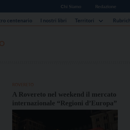
Chi Siamo
Redazione
stro centenario
I nostri libri
Territori
Rubric
O
ROVERETO
A Rovereto nel weekend il mercato
internazionale “Regioni d’Europa”