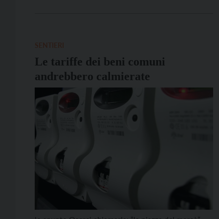
aziendali. All’incontro hanno preso parte anche Cisl
e Failp. Per Cgil e Uil il nuovo modello
organizzativo, che le due categorie non […]
SENTIERI
Le tariffe dei beni comuni
andrebbero calmierate