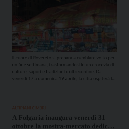
Il cuore di Rovereto si prepara a cambiare volto per
un fine settimana, trasformandosi in un crocevia di
culture, sapori e tradizioni d’oltreconfine. Da
venerdì 17 a domenica 19 aprile, la città ospiterà la
tappa trentina di “Regioni d’Europa – Mercato
Internazionale”, la kermesse itinerante che ogni
anno attira oltre un milione di visitatori in […]
ALTIPIANI CIMBRI
A Folgaria inaugura venerdì 31
ottobre la mostra-mercato dedicata