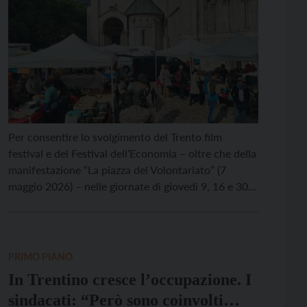
Per consentire lo svolgimento del Trento film
festival e del Festival dell’Economia – oltre che della
manifestazione “La piazza del Volontariato” (7
maggio 2026) – nelle giornate di giovedì 9, 16 e 30
aprile e di giovedì 7, 14, 21 e 28 maggio 2026 il
mercato di fiori, piante e prodotti agricoli sarà
spostato da […]
PRIMO PIANO
In Trentino cresce l’occupazione. I
sindacati: “Però sono coinvolti