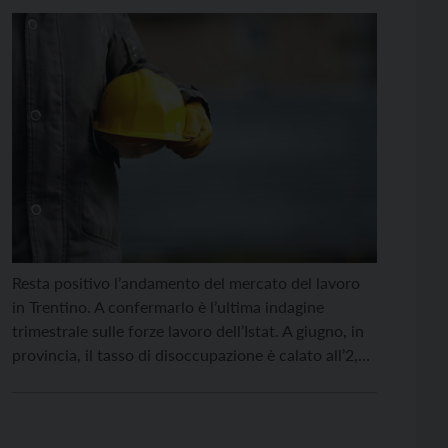
settori a bassa produttività”
Resta positivo l’andamento del mercato del lavoro
in Trentino. A confermarlo è l’ultima indagine
trimestrale sulle forze lavoro dell’Istat. A giugno, in
provincia, il tasso di disoccupazione è calato all’2,4
per cento rispetto al 3,5 per cento dello stesso
periodo del 2024; le persone senza un’occupazione
sono circa 6.100 contro le 8.900 del giugno dello