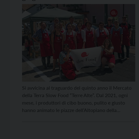
Si avvicina al traguardo del quinto anno il Mercato
della Terra Slow Food “Terre Alte”. Dal 2021, ogni
mese, i produttori di cibo buono, pulito e giusto
hanno animato le piazze dell’Altopiano della
Vigolana e degli Altipiani Cimbri, incontrando
residenti e turisti e facendo conoscere e assaggiare
il frutto del lavoro della terra in questi […]