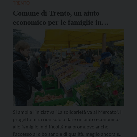
16.30, la tavola rotonda “Il gusto dei […]
TRENTO
Comune di Trento, un aiuto
economico per le famiglie in
difficoltà
Si amplia l’iniziativa “La solidarietà va al Mercato”. Il
progetto mira non solo a dare un aiuto economico
alle famiglie in difficoltà ma promuove anche
l’accesso al cibo sano e di qualità, meglio ancora se