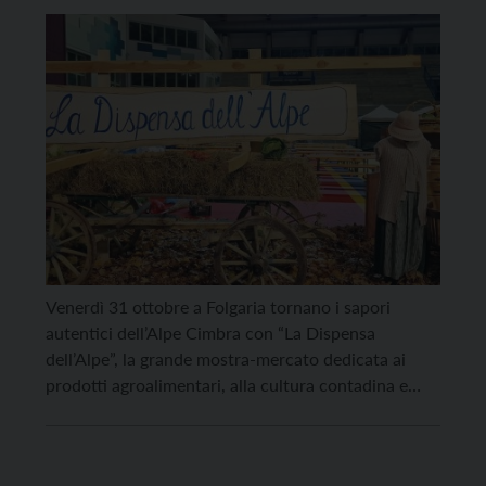
ai prodotti locali
Venerdì 31 ottobre a Folgaria tornano i sapori
autentici dell’Alpe Cimbra con “La Dispensa
dell’Alpe”, la grande mostra-mercato dedicata ai
prodotti agroalimentari, alla cultura contadina e
all’artigianato di montagna, in programma fino al 2
novembre al PalaFolgaria. Ad aprire ufficialmente la
manifestazione, venerdì 31 ottobre dalle 14.30 alle