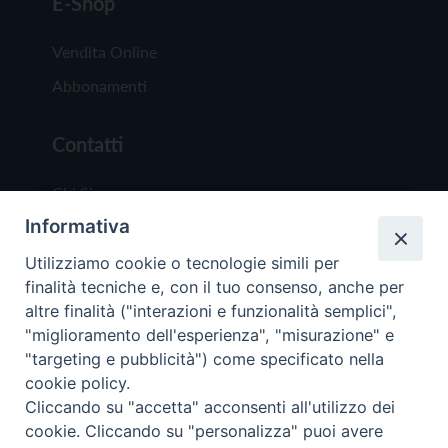
E-Shop
Vendita Online
Abbonamenti
Contatti
Chi Siamo
Informativa
Redazione
Scrivici
Utilizziamo cookie o tecnologie simili per
finalità tecniche e, con il tuo consenso, anche per
altre finalità ("interazioni e funzionalità semplici",
"miglioramento dell'esperienza", "misurazione" e
"targeting e pubblicità") come specificato nella
cookie policy.
Copyright © 2019 - Tutti i diritti riservati - Vit
Cliccando su "accetta" acconsenti all'utilizzo dei
Trentina Editrice
cookie. Cliccando su "personalizza" puoi avere