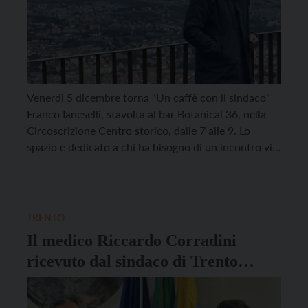
Venerdì 5 dicembre torna “Un caffè con il sindaco”
Franco Ianeselli, stavolta al bar Botanical 36, nella
Circoscrizione Centro storico, dalle 7 alle 9. Lo
spazio è dedicato a chi ha bisogno di un incontro vis
a vis con il sindaco Franco Ianeselli per sottoporre un
problema, per suggerire una soluzione, per segnalare
un disservizio […]
TRENTO
Il medico Riccardo Corradini
ricevuto dal sindaco di Trento
Ianeselli