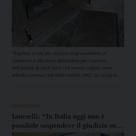
“Esprimo il mio più sincero ringraziamento al
Questore e alle forze dell’ordine per l’arresto
dell’autore di tanti furti che hanno colpito varie
attività commerciali della nostra città“. Lo scrive il
sindaco Franco Ianeselli dopo l’ufficializzazione della
brillante operazione investigativa. In base alle
indagini è stata infatti disposta la custodia in carcere
per l’autore di ben […]
PRIMO PIANO
Ianeselli: “In Italia oggi non è
possibile sospendere il giudizio su
Mussolini”