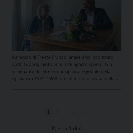
Il sindaco di Trento Franco Ianeselli ha incontrato
Carla Grandi, cento anni il 28 agosto scorso. Già
insegnante di Lettere, consigliera regionale nella
legislatura 1964-1968, presidente diocesana della
Gioventù femminile di Azione cattolica,
collaboratrice del Manifesto, Carla Grandi è stata
per tutta la vita un’attivista sociale ed è tuttora in
prima linea con la Rete […]
1
2
…
6
Paginazione
degli
Pagina 1 di 6
articoli