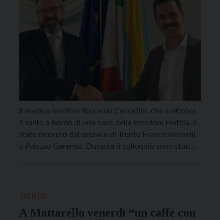
Il medico trentino Riccardo Corradini, che a ottobre
è salito a bordo di una nave della Freedom Flotilla, è
stato ricevuto dal sindaco di Trento Franco Ianeselli
a Palazzo Geremia. Durante il colloquio sono stati
tanti i temi trattatati, dall’eccezionale mobilitazione
dei “Sanitari per Gaza” che ha coinvolto più camici
bianchi trentini di qualsiasi altra […]
TRENTO
A Mattarello venerdì “un caffé con