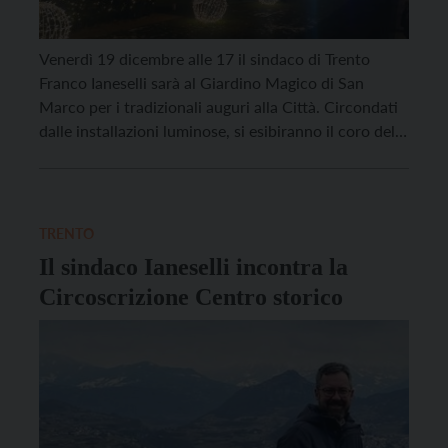
Venerdì 19 dicembre alle 17 il sindaco di Trento
Franco Ianeselli sarà al Giardino Magico di San
Marco per i tradizionali auguri alla Città. Circondati
dalle installazioni luminose, si esibiranno il coro della
scuola “Bresadola”, che interpreterà il brano Imagine
di John Lennon, e il coro del liceo musicale
“Bonporti”. A seguire, l’atmosfera sarà riscaldata […]
TRENTO
Il sindaco Ianeselli incontra la
Circoscrizione Centro storico